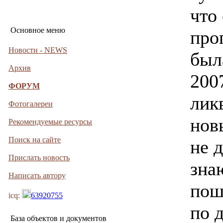
что
Основное меню
про
Новости - NEWS
был
Архив
200
ФОРУМ
лик
Фотогалереи
нов
Рекомендуемые ресурсы
Поиск на сайте
не 
Прислать новость
зна
Написать автору
пош
icq:
63920755
по 
База объектов и документов