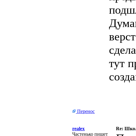
подш
Дума
верс
сдел
тут п
созда
Перенос
realex
Re: Школ
Частенько пишет