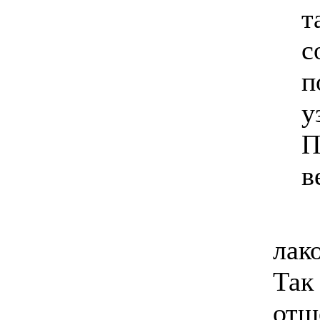
т
с
п
у
П
в
лак
Так 
отщ