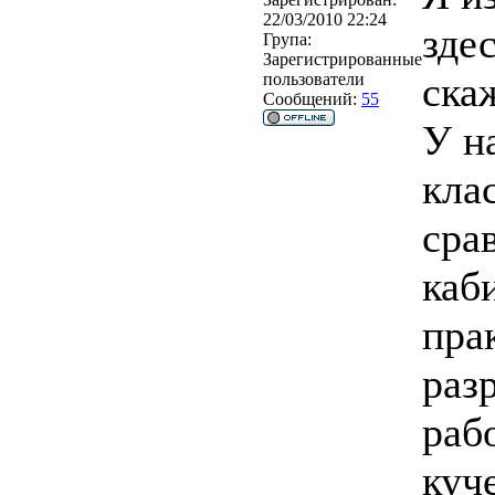
22/03/2010 22:24
зде
Група:
Зарегистрированные
ска
пользователи
Сообщений:
55
У н
кла
сра
каб
пра
раз
раб
куче