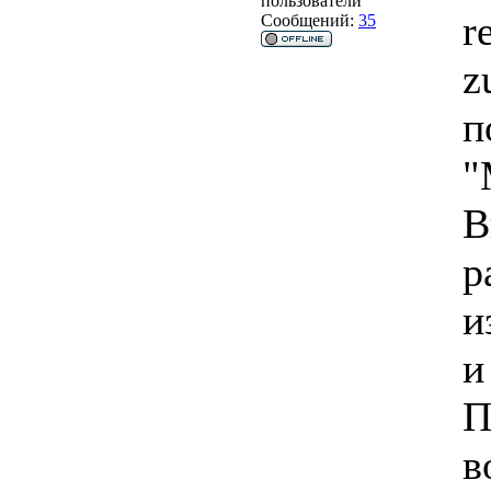
пользователи
r
Сообщений:
35
z
п
"
В
р
и
и
П
в