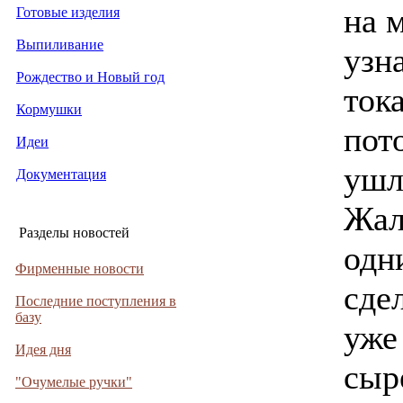
на 
Готовые изделия
Выпиливание
узн
Рождество и Новый год
ток
Кормушки
пот
Идеи
ушл
Документация
Жал
Разделы новостей
одн
Фирменные новости
сде
Последние поступления в
базу
уже
Идея дня
сыр
"Очумелые ручки"