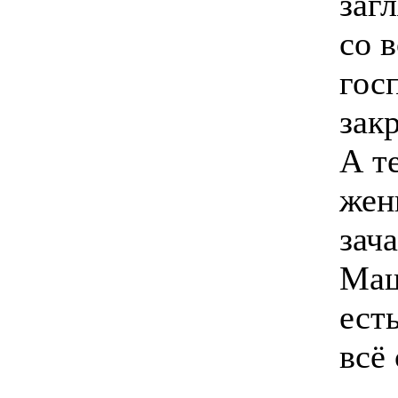
заг
со 
гос
закр
А т
жен
зач
Маш
есть
всё 