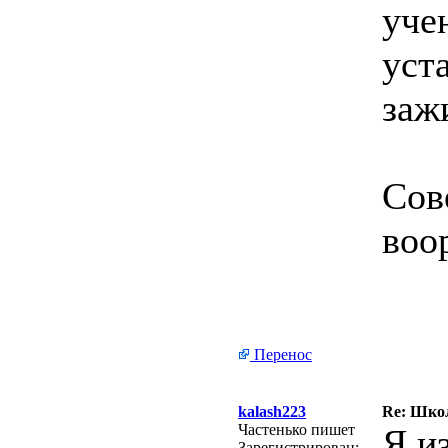
уче
уст
заж
Сов
воо
Перенос
kalash223
Re: Школ
Частенько пишет
Я и
Зарегистрирован: