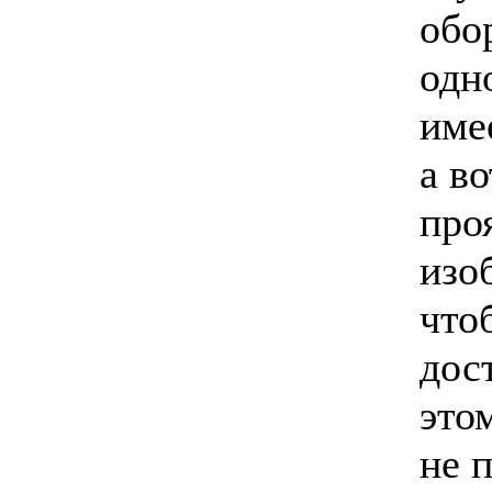
обо
одн
име
а во
про
изо
что
дос
это
не п