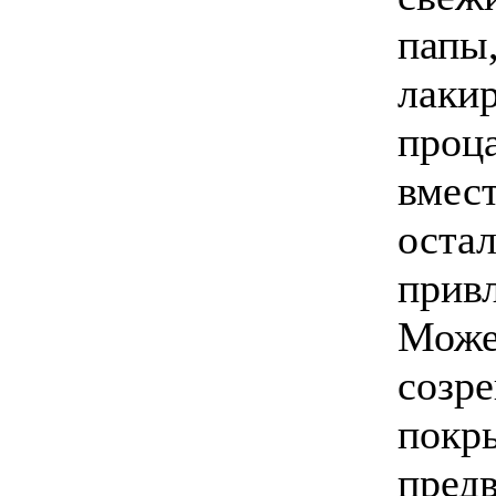
папы,
лаки
проц
вмест
оста
прив
Може
созр
покр
пред