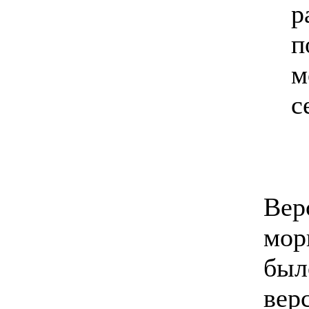
р
п
м
с
Вер
мор
был
верс