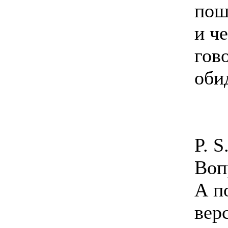
пош
и ч
гово
оби
P. 
Воп
А п
вер