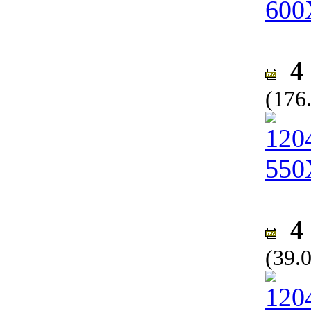
4 
(176
4 
(39.