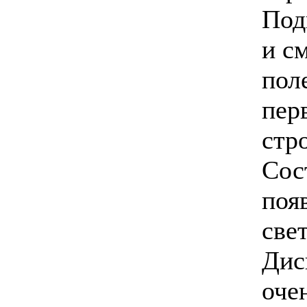
Под
и с
пол
пер
стр
Сос
поя
све
Дис
оче