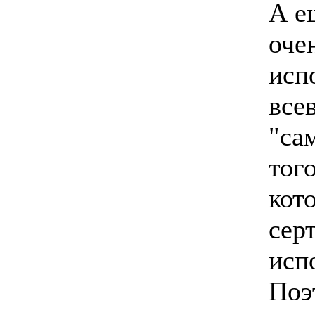
А е
оче
исп
все
"са
тог
кот
сер
исп
Поэ