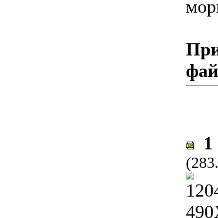
мор
При
фа
1 
(283