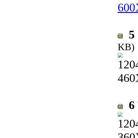
5 
KB)
6 