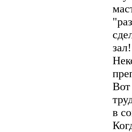
мас
"ра
сде
зал!
Нек
пре
Вот
тру
в с
Ког