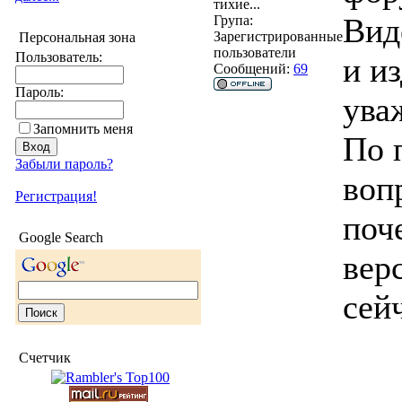
тихие...
Вид
Група:
Зарегистрированные
Персональная зона
пользователи
Пользователь:
и и
Сообщений:
69
Пароль:
ува
Запомнить меня
По 
Забыли пароль?
воп
Регистрация!
поч
Google Search
вер
сей
Счетчик