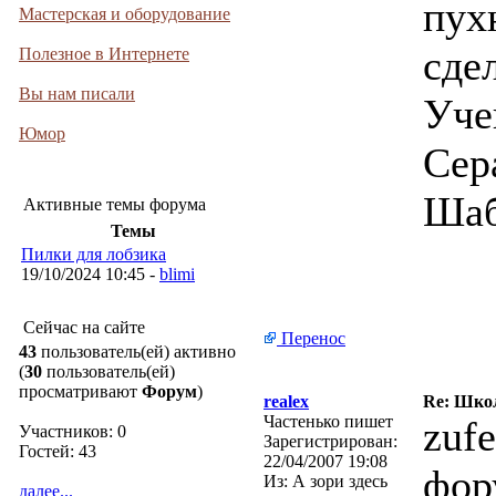
пух
Мастерская и оборудование
сде
Полезное в Интернете
Вы нам писали
Уче
Юмор
Сер
Шаб
Активные темы форума
Темы
Пилки для лобзика
19/10/2024 10:45 -
blimi
Сейчас на сайте
Перенос
43
пользователь(ей) активно
(
30
пользователь(ей)
просматривают
Форум
)
realex
Re: Школ
Частенько пишет
zufe
Участников: 0
Зарегистрирован:
Гостей: 43
22/04/2007 19:08
фор
Из:
А зори здесь
далее...