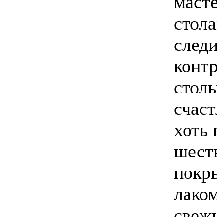
маст
стол
следи
конт
стол
счаст
хоть 
шесть
покр
лаком
свеж