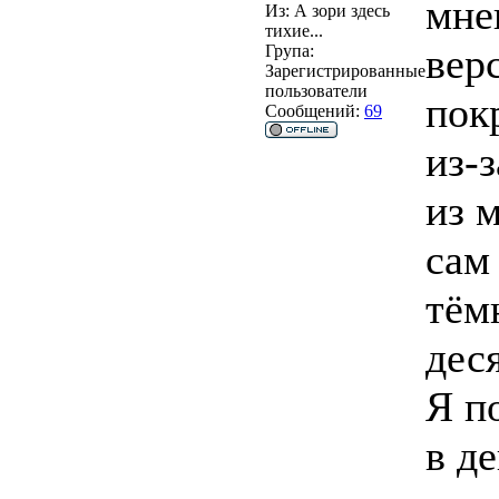
мне
Из:
А зори здесь
тихие...
вер
Група:
Зарегистрированные
пользователи
пок
Сообщений:
69
из-з
из 
сам
тём
деся
Я п
в д