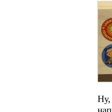
Ну,
нап