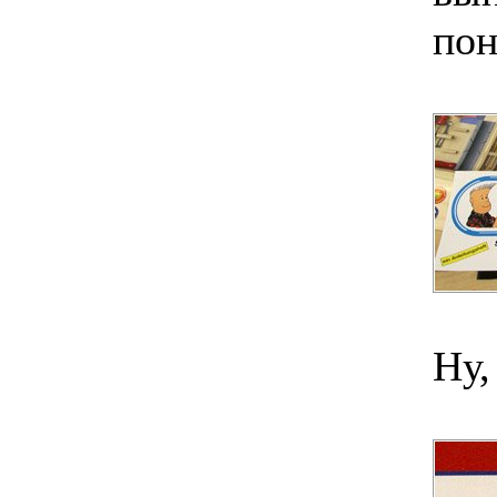
пон
Ну,