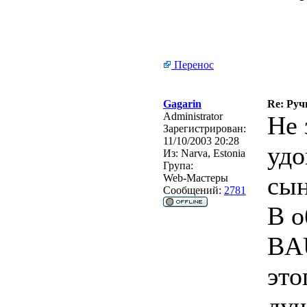
Перенос
Gagarin
Re: Руч
Administrator
Не 
Зарегистрирован:
11/10/2003 20:28
удо
Из:
Narva, Estonia
Група:
сын
Web-Мастеры
Сообщений:
2781
В о
BAU
это
душ