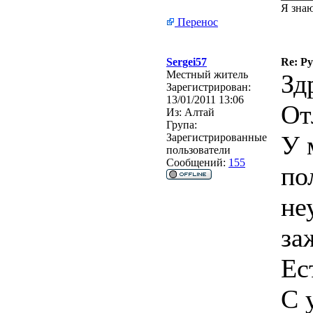
Я знаю
Перенос
Sergei57
Re: Р
Местный житель
Зд
Зарегистрирован:
13/01/2011 13:06
От
Из:
Алтай
Група:
У 
Зарегистрированные
пользователи
Сообщений:
155
по
не
за
Ес
С 