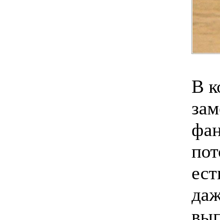
В к
зам
фан
пот
ест
даж
вып