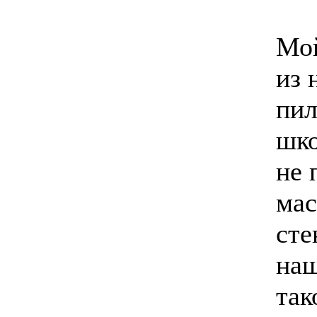
Мой
из 
пил
шко
не 
мас
сте
наш
так