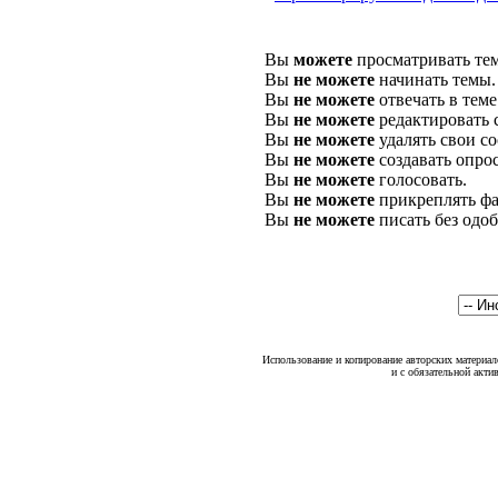
Вы
можете
просматривать те
Вы
не можете
начинать темы.
Вы
не можете
отвечать в теме
Вы
не можете
редактировать 
Вы
не можете
удалять свои с
Вы
не можете
создавать опро
Вы
не можете
голосовать.
Вы
не можете
прикреплять фа
Вы
не можете
писать без одо
Использование и копирование авторских материало
и с обязательной акти