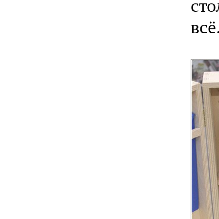
сто
всё.