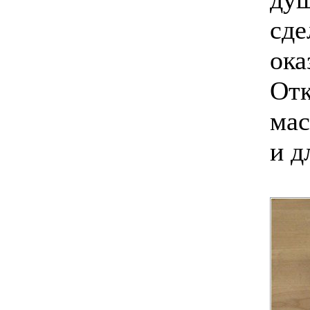
сде
ока
Отк
мас
и д