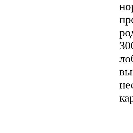
но
пр
ро
30
ло
вы
не
ка
_____