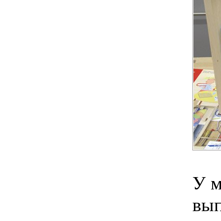
У м
вып