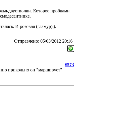
ужья-двустволки. Которое пробками
осмодесантнике.
алась. И розовая (гламур):).
Отправлено: 05/03/2012 20:16
#573
бенно прикольно он "марширует"