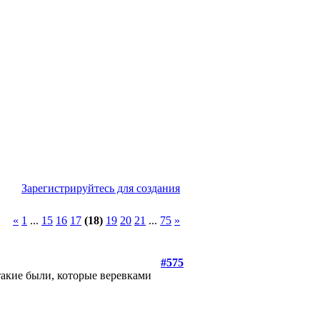
Зарегистрируйтесь для создания
«
1
...
15
16
17
(18)
19
20
21
...
75
»
#575
 такие были, которые веревками