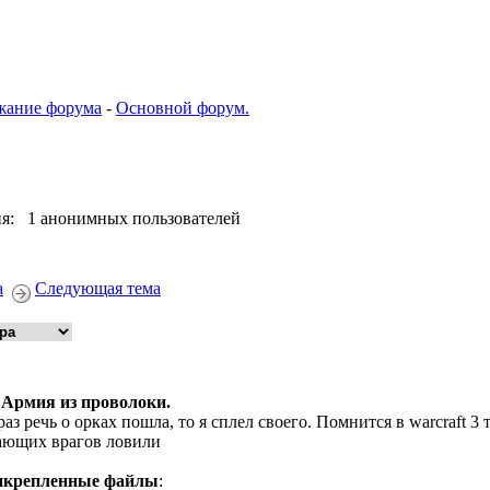
жание форума
-
Основной форум.
я: 1 анонимных пользователей
а
Следующая тема
 Армия из проволоки.
раз речь о орках пошла, то я сплел своего. Помнится в warcraft 3
ающих врагов ловили
икрепленные файлы
: