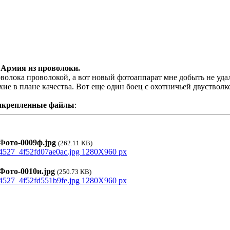
 Армия из проволоки.
волока проволокой, а вот новый фотоаппарат мне добыть не уда
хие в плане качества. Вот еще один боец с охотничьей двустволк
икрепленные файлы
:
ото-0009ф.jpg
(262.11 KB)
ото-0010и.jpg
(250.73 KB)