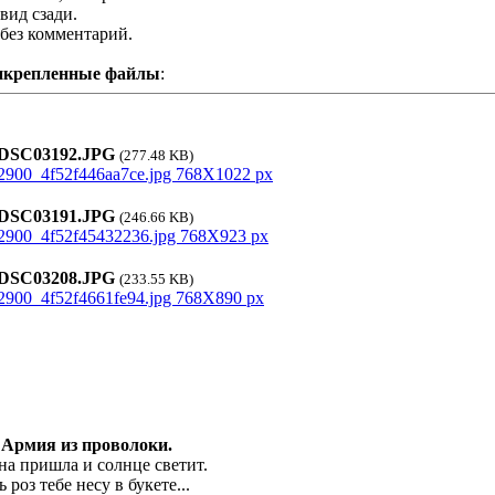
вид сзади.
без комментарий.
икрепленные файлы
:
SC03192.JPG
(277.48 KB)
SC03191.JPG
(246.66 KB)
SC03208.JPG
(233.55 KB)
 Армия из проволоки.
на пришла и солнце светит.
 роз тебе несу в букете...