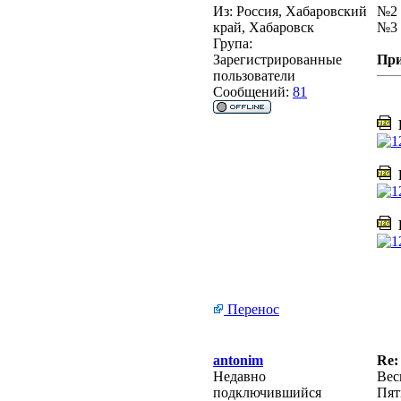
Из:
Россия, Хабаровский
№2 
край, Хабаровск
№3 
Група:
Зарегистрированные
Пр
пользователи
Сообщений:
81
D
D
D
Перенос
antonim
Re:
Недавно
Вес
подключившийся
Пять