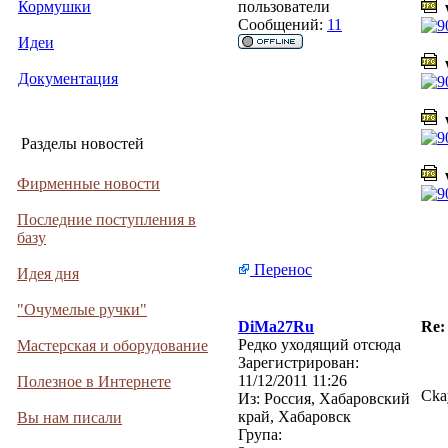
Кормушки
пользователи
w
Сообщений:
11
Идеи
w
Документация
w
Разделы новостей
w
Фирменные новости
Последние поступления в
базу
Перенос
Идея дня
"Очумелые ручки"
DiMa27Ru
Re:
Редко уходящий отсюда
Мастерская и оборудование
Зарегистрирован:
11/12/2011 11:26
Полезное в Интернете
Cka
Из:
Россия, Хабаровский
край, Хабаровск
Вы нам писали
Група: