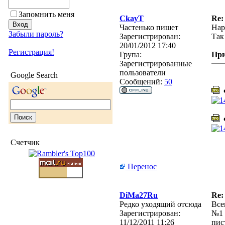
Запомнить меня
CkayT
Re:
Частенько пишет
Нар
Забыли пароль?
Зарегистрирован:
Так
20/01/2012 17:40
Регистрация!
Група:
Пр
Зарегистрированные
пользователи
Google Search
Сообщений:
50
Ф
Ф
Счетчик
Перенос
DiMa27Ru
Re:
Редко уходящий отсюда
Все
Зарегистрирован:
№1 
11/12/2011 11:26
пис