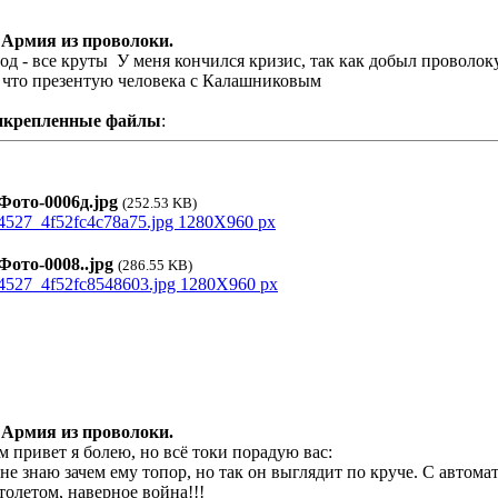
 Армия из проволоки.
од - все круты
У меня кончился кризис, так как добыл проволоку
 что презентую человека с Калашниковым
икрепленные файлы
:
ото-0006д.jpg
(252.53 KB)
ото-0008..jpg
(286.55 KB)
 Армия из проволоки.
м привет я болею, но всё токи порадую вас:
не знаю зачем ему топор, но так он выглядит по круче. С автома
толетом, наверное война!!!