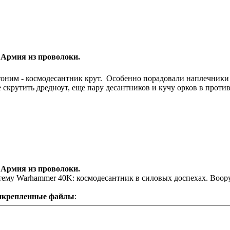
 Армия из проволоки.
оним - космодесантник крут.
Особенно порадовали наплечники (
е скрутить дредноут, еще пару десантников и кучу орков в проти
 Армия из проволоки.
тему Warhammer 40K: космодесантник в силовых доспехах. Воору
икрепленные файлы
: