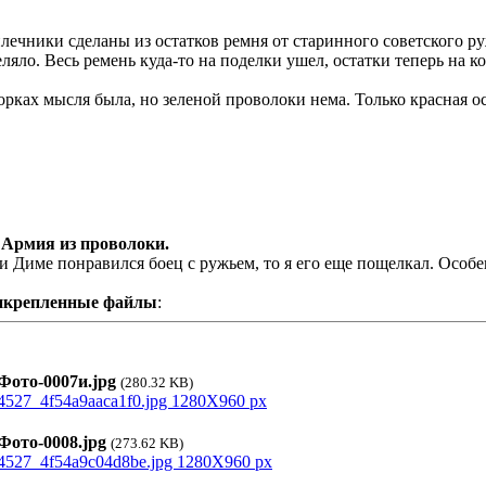
лечники сделаны из остатков ремня от старинного советского р
еляло. Весь ремень куда-то на поделки ушел, остатки теперь на к
орках мысля была, но зеленой проволоки нема. Только красная ост
 Армия из проволоки.
и Диме понравился боец с ружьем, то я его еще пощелкал. Осо
икрепленные файлы
:
ото-0007и.jpg
(280.32 KB)
ото-0008.jpg
(273.62 KB)