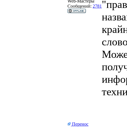
"прав
Web-Мастеры
Сообщений:
2781
назва
крайн
слов
Може
полу
инфо
техн
Перенос