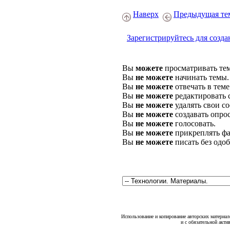
Наверх
Предыдущая те
Зарегистрируйтесь для созда
Вы
можете
просматривать те
Вы
не можете
начинать темы.
Вы
не можете
отвечать в теме
Вы
не можете
редактировать 
Вы
не можете
удалять свои с
Вы
не можете
создавать опро
Вы
не можете
голосовать.
Вы
не можете
прикреплять фа
Вы
не можете
писать без одо
Использование и копирование авторских материало
и с обязательной акти