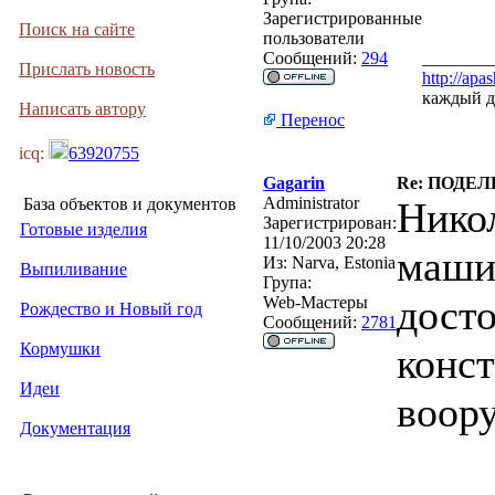
Зарегистрированные
Поиск на сайте
пользователи
Сообщений:
294
________
Прислать новость
http://apa
каждый д
Написать автору
Перенос
icq:
63920755
Gagarin
Re: ПОДЕЛ
Administrator
База объектов и документов
Нико
Зарегистрирован:
Готовые изделия
11/10/2003 20:28
маши
Из:
Narva, Estonia
Выпиливание
Група:
досто
Web-Мастеры
Рождество и Новый год
Сообщений:
2781
Кормушки
конс
Идеи
воор
Документация