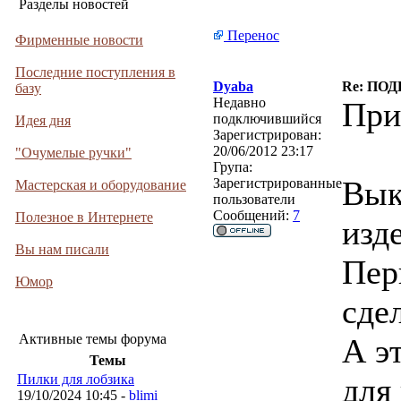
Разделы новостей
Перенос
Фирменные новости
Последние поступления в
Dyaba
Re: ПОД
базу
Недавно
При
подключившийся
Идея дня
Зарегистрирован:
20/06/2012 23:17
"Очумелые ручки"
Група:
Вык
Зарегистрированные
Мастерская и оборудование
пользователи
Сообщений:
7
Полезное в Интернете
изд
Вы нам писали
Пер
Юмор
сдел
Активные темы форума
А э
Темы
Пилки для лобзика
для
19/10/2024 10:45 -
blimi