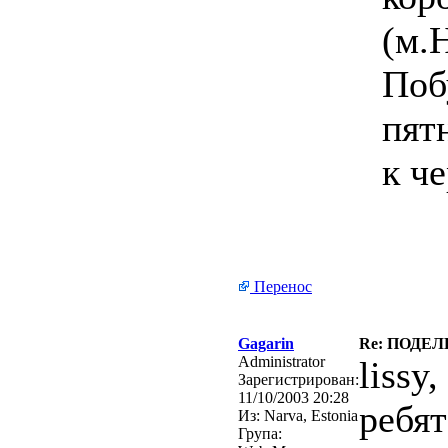
(м.
Поб
пят
к ч
Перенос
Gagarin
Re: ПОДЕЛ
Administrator
lissy
Зарегистрирован:
11/10/2003 20:28
ребя
Из:
Narva, Estonia
Група: