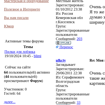
Мастерская и оборудование
Местный житель
Зарегистрирован:
Очень 
Полезное в Интернете
01/10/2012 23:38
Я то же
Из:
Россия
думаю з
Вы нам писали
Кемеровская обл
ширину 
г.Киселевск
Юмор
Група:
Зарегистрированные
пользователи
Сообщений:
203
Активные темы форума
Темы
Перенос
Пилки для лобзика
19/10/2024 10:45 -
blimi
ufkcty
Re: Моя
Заглядывает
Сейчас на сайте
Зарегистрирован:
64
пользователь(ей) активно
Очень с
29/06/2011 22:38
(
44
пользователь(ей)
Из:
Серафимович
такие ж
просматривают
Форум
)
Волгоградская
картинк
область
Участников: 0
Група:
Гостей: 64
Зарегистрированные
пользователи
далее...
Сообщений:
33