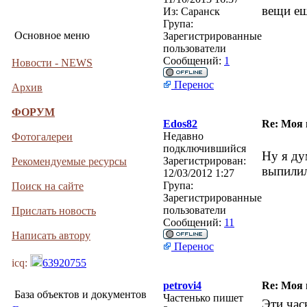
вещи ещ
Из:
Саранск
Група:
Основное меню
Зарегистрированные
пользователи
Сообщений:
1
Новости - NEWS
Перенос
Архив
ФОРУМ
Edos82
Re: Моя
Недавно
Фотогалереи
подключившийся
Ну я ду
Зарегистрирован:
Рекомендуемые ресурсы
выпили
12/03/2012 1:27
Група:
Поиск на сайте
Зарегистрированные
пользователи
Прислать новость
Сообщений:
11
Написать автору
Перенос
icq:
63920755
petrovi4
Re: Моя
База объектов и документов
Частенько пишет
Эти час