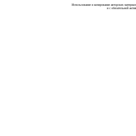
Использование и копирование авторских материало
и с обязательной акти