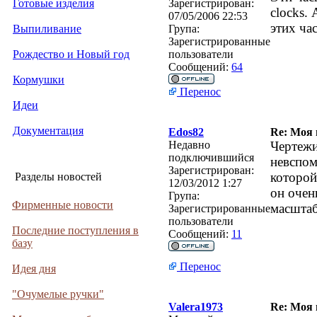
Готовые изделия
Зарегистрирован:
clocks.
07/05/2006 22:53
этих ча
Выпиливание
Група:
Зарегистрированные
Рождество и Новый год
пользователи
Сообщений:
64
Кормушки
Перенос
Идеи
Документация
Edos82
Re: Моя
Недавно
Чертежи
подключившийся
невспом
Зарегистрирован:
которой
Разделы новостей
12/03/2012 1:27
он очен
Група:
Фирменные новости
масшта
Зарегистрированные
пользователи
Последние поступления в
Сообщений:
11
базу
Перенос
Идея дня
"Очумелые ручки"
Valera1973
Re: Моя