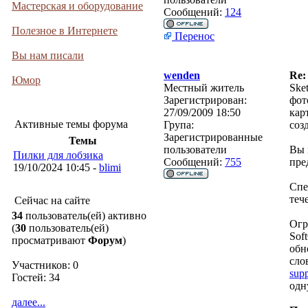
Мастерская и оборудование
Сообщений:
124
Полезное в Интернете
Перенос
Вы нам писали
wenden
Re:
Юмор
Местный житель
Ske
Зарегистрирован:
фот
27/09/2009 18:50
кар
Активные темы форума
Група:
соз
Зарегистрированные
Темы
пользователи
Вы 
Пилки для лобзика
Сообщений:
755
пре
19/10/2024 10:45 -
blimi
Спе
теч
Сейчас на сайте
34
пользователь(ей) активно
Огр
(
30
пользователь(ей)
Sof
просматривают
Форум
)
обн
сло
Участников: 0
sup
Гостей: 34
одн
далее...