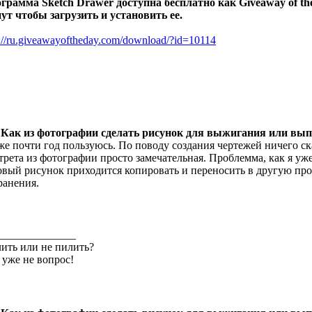
грамма Sketch Drawer доступна бесплатно как Giveaway of the 
ут чтобы загрузить и установить ее.
p://ru.giveawayoftheday.com/download/?id=10114
 Как из фотографии сделать рисунок для выжигания или вы
же почти год пользуюсь. По поводу создания чертежей ничего сказ
трета из фотографии просто замечательная. Проблемма, как я уже
овый рисунок приходится копировать и переносить в другую про
ранения.
______________
ить или не пилить?
 уже не вопрос!