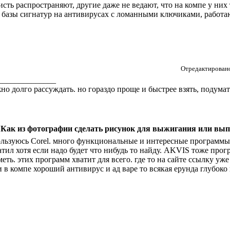
исть распространяют, другие даже не ведают, что на компе у них
 базы сигнатур на антивирусах с ломанными ключиками, работа
Отредактировано
______________
но долго рассуждать. но гораздо проще и быстрее взять, подумать
 Как из фотографии сделать рисунок для выжигания или вы
ользуюсь Corel. много функциональные и интересные программы
атил хотя если надо будет что нибудь то найду. AKVIS тоже прог
меть. этих программ хватит для всего. где то на сайте ссылку уже
и в компе хороший антивирус и ад варе то всякая ерунда глубоко 