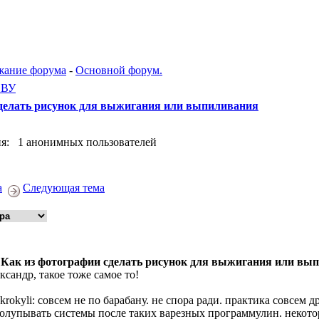
жание форума
-
Основной форум.
ЕВУ
сделать рисунок для выжигания или выпиливания
я: 1 анонимных пользователей
а
Следующая тема
 Как из фотографии сделать рисунок для выжигания или вы
ксандр, такое тоже самое то!
 krokyli: совсем не по барабану. не спора ради. практика совсем 
олупывать системы после таких варезных программулин. некото