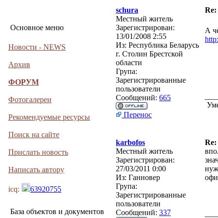
schura
Re:
Местный житель
Основное меню
Зарегистрирован:
А ч
13/01/2008 2:55
http
Из:
Республика Беларусь
Новости - NEWS
г. Столин Брестской
области
Архив
Група:
Зарегистрированные
ФОРУМ
пользователи
___
Сообщений:
665
Фотогалереи
Уме
Перенос
Рекомендуемые ресурсы
Поиск на сайте
karbofos
Re:
Местный житель
впо
Прислать новость
Зарегистрирован:
зна
27/03/2011 0:00
нуж
Написать автору
Из:
Ганновер
офи
Група:
icq:
63920755
Зарегистрированные
пользователи
База объектов и документов
Сообщений:
337
___