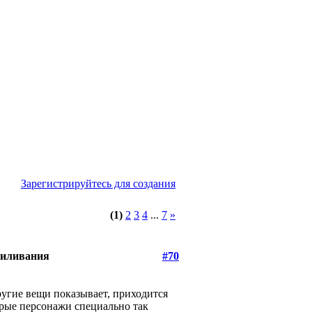
Зарегистрируйтесь для создания
(1)
2
3
4
...
7
»
пиливания
#70
другие вещи показывает, приходится
рые персонажи специально так