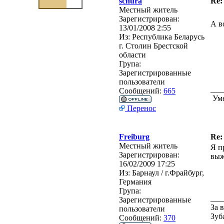
schura
Re:
Местный житель
Зарегистрирован:
А в
13/01/2008 2:55
Из:
Республика Беларусь
г. Столин Брестской
области
Група:
Зарегистрированные
пользователи
___
Сообщений:
665
Уме
Перенос
Freiburg
Re:
Местный житель
Я п
Зарегистрирован:
выж
16/02/2009 17:25
Из:
Барнаул / г.Фрайбург,
Германия
Група:
___
Зарегистрированные
За 
пользователи
Зуб
Сообщений:
370