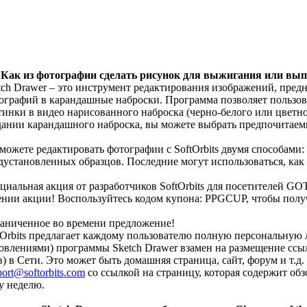
 Как из фотографии сделать рисунок для выжигания или вы
tch Drawer – это инструмент редактирования изображений, пред
ографий в карандашные наброски. Программа позволяет пользов
тинки в видео нарисованного наброска (черно-белого или цветн
дании карандашного наброска, вы можете выбрать предпочитаем
можете редактировать фотографии с SoftOrbits двумя способами
дустановленных образцов. Последние могут использоваться, как 
циальная акция от разработчиков SoftOrbits для посетителей GO
ении акции! Воспользуйтесь кодом купона: PPGCUP, чтобы полу
аниченное во времени предложение!
tOrbits предлагает каждому пользователю полную персональную
овлениями) программы Sketch Drawer взамен на размещение ссыл
в) в Сети. Это может быть домашняя страница, сайт, форум и т.д
port@softorbits.com
со ссылкой на страницу, которая содержит обз
у неделю.