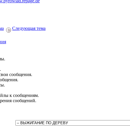
.pyrowlad.repage.de
ма
Следующая тема
ния
мы.
.
свои сообщения.
ообщения.
сы.
йлы к сообщениям.
брения сообщений.