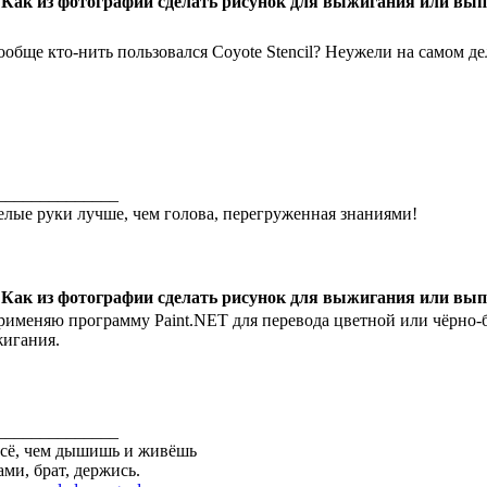
 Как из фотографии сделать рисунок для выжигания или вы
ообще кто-нить пользовался Coyote Stencil? Неужели на самом дел
______________
лые руки лучше, чем голова, перегруженная знаниями!
 Как из фотографии сделать рисунок для выжигания или вы
рименяю программу Paint.NET для перевода цветной или чёрно-
игания.
______________
всё, чем дышишь и живёшь
ами, брат, держись.