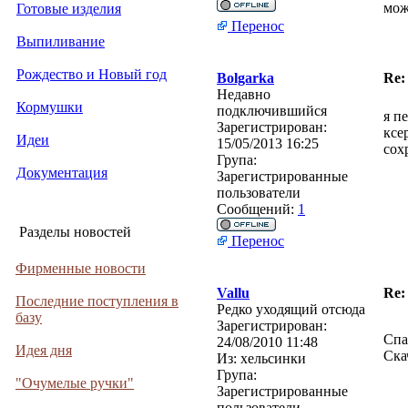
мож
Готовые изделия
Перенос
Выпиливание
Рождество и Новый год
Bolgarka
Re:
Недавно
Кормушки
подключившийся
я п
Зарегистрирован:
ксе
Идеи
15/05/2013 16:25
сох
Група:
Документация
Зарегистрированные
пользователи
Сообщений:
1
Разделы новостей
Перенос
Фирменные новости
Vallu
Re:
Последние поступления в
Редко уходящий отсюда
базу
Зарегистрирован:
Спа
24/08/2010 11:48
Идея дня
Скач
Из:
хельсинки
Група:
"Очумелые ручки"
Зарегистрированные
пользователи