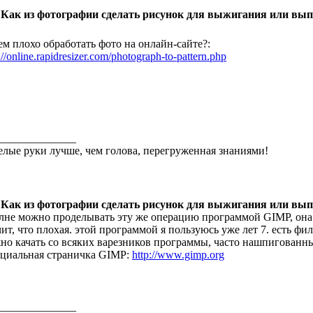
 Как из фотографии сделать рисунок для выжигания или вы
ем плохо обработать фото на онлайн-сайте?:
://online.rapidresizer.com/photograph-to-pattern.php
______________
лые руки лучше, чем голова, перегруженная знаниями!
 Как из фотографии сделать рисунок для выжигания или вы
лне можно проделывать эту же операцию программой GIMP, она 
чит, что плохая. этой программой я пользуюсь уже лет 7. есть фи
но качать со всяких варезников программы, часто нашпигованны
циальная страничка GIMP:
http://www.gimp.org
______________