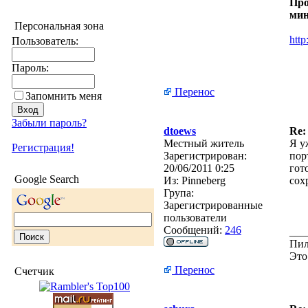
Про
мин
Персональная зона
htt
Пользователь:
Пароль:
Перенос
Запомнить меня
Забыли пароль?
dtoews
Re:
Местный житель
Я у
Регистрация!
Зарегистрирован:
пор
20/06/2011 0:25
гот
Google Search
Из:
Pinneberg
сох
Група:
Зарегистрированные
пользователи
Сообщений:
246
___
Пил
Это
Перенос
Счетчик