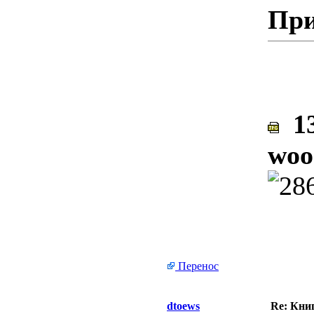
При
13
woo
Перенос
dtoews
Re: Кни