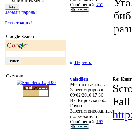
Уга
Запомнить меня
Сообщений:
755
биб
Забыли пароль?
Регистрация!
раз
Google Search
Перенос
Счетчик
valadilen
Re: Кни
Местный житель
Scr
Зарегистрирован:
09/02/2010 17:36
Fall
Из:
Кировская обл.
Група:
http
Зарегистрированные
пользователи
Сообщений:
197