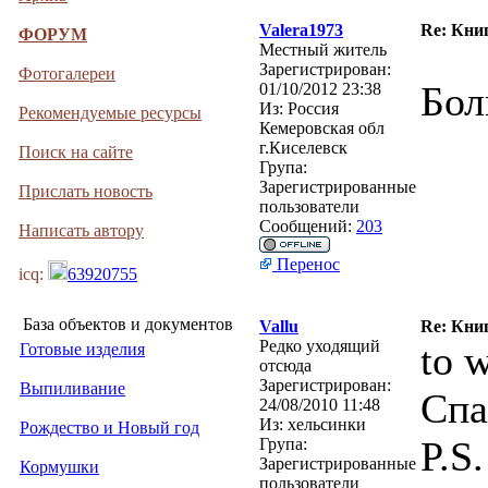
Valera1973
Re: Кни
ФОРУМ
Местный житель
Зарегистрирован:
Фотогалереи
Бол
01/10/2012 23:38
Из:
Россия
Рекомендуемые ресурсы
Кемеровская обл
г.Киселевск
Поиск на сайте
Група:
Зарегистрированные
Прислать новость
пользователи
Сообщений:
203
Написать автору
Перенос
icq:
63920755
База объектов и документов
Vallu
Re: Кни
Редко уходящий
to 
Готовые изделия
отсюда
Зарегистрирован:
Выпиливание
Спа
24/08/2010 11:48
Из:
хельсинки
Рождество и Новый год
P.S
Група:
Зарегистрированные
Кормушки
пользователи