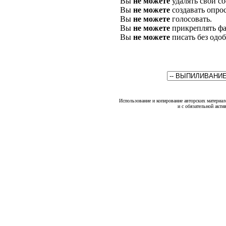
Вы
не можете
удалять свои с
Вы
не можете
создавать опро
Вы
не можете
голосовать.
Вы
не можете
прикреплять фа
Вы
не можете
писать без одо
Использование и копирование авторских материало
и с обязательной акти