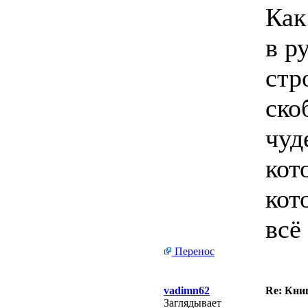
Как
в р
стр
ско
чуд
кот
кот
всё
Перенос
vadimn62
Re: Кни
Заглядывает