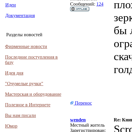
пло
Сообщений:
124
Идеи
зер
Документация
бы 
Разделы новостей
огр
Фирменные новости
ска
Последние поступления в
базу
гол
Идея дня
"Очумелые ручки"
Мастерская и оборудование
Перенос
Полезное в Интернете
Вы нам писали
wenden
Re: Кни
Местный житель
Scr
Юмор
Зарегистрирован: