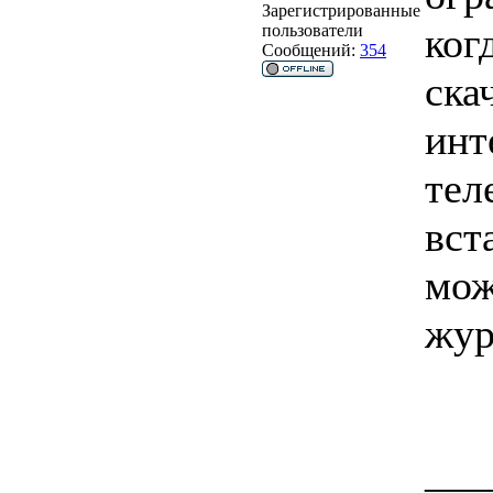
Зарегистрированные
ког
пользователи
Сообщений:
354
ска
инт
тел
вст
мож
жур
___