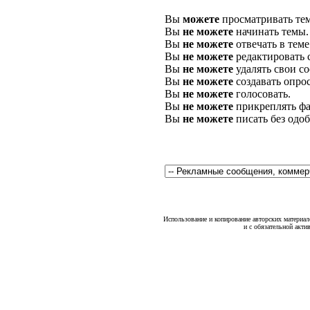
Вы
можете
просматривать те
Вы
не можете
начинать темы.
Вы
не можете
отвечать в теме
Вы
не можете
редактировать 
Вы
не можете
удалять свои с
Вы
не можете
создавать опро
Вы
не можете
голосовать.
Вы
не можете
прикреплять фа
Вы
не можете
писать без одо
Использование и копирование авторских материало
и с обязательной акти