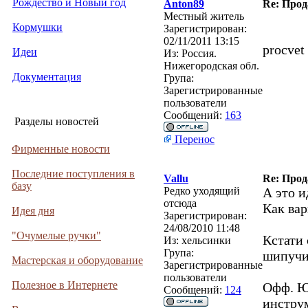
Рождество и Новый год
Anton89
Re: Прод
Местный житель
Кормушки
Зарегистрирован:
02/11/2011 13:15
procvet
Идеи
Из:
Россия.
Нижегородская обл.
Документация
Група:
Зарегистрированные
пользователи
Сообщений:
163
Разделы новостей
Перенос
Фирменные новости
Последние поступления в
Vallu
Re: Прод
базу
Редко уходящий
А это и
отсюда
Как вар
Идея дня
Зарегистрирован:
24/08/2010 11:48
"Очумелые ручки"
Кстати 
Из:
хельсинки
Група:
шипучи
Мастерская и оборудование
Зарегистрированные
пользователи
Полезное в Интернете
Офф. Ю
Сообщений:
124
инструм