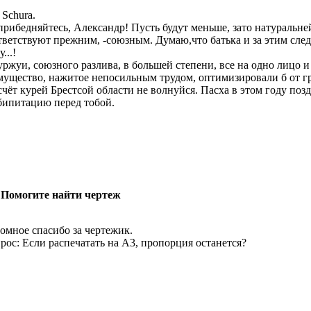
 Schura.
прибедняйтесь, Александр! Пусть будут меньше, зато натуральне
тветствуют прежним, -союзным. Думаю,что батька и за этим сле
...!
уржуи, союзного разлива, в большей степени, все на одно лицо и
мущество, нажитое непосильным трудом, оптимизировали б от гре
счёт курей Брестсой области не волнуйся. Пасха в этом году поздн
бипитацию перед тобой.
 Помогите найти чертеж
омное спасибо за чертежик.
рос: Если распечатать на А3, пропорция останется?