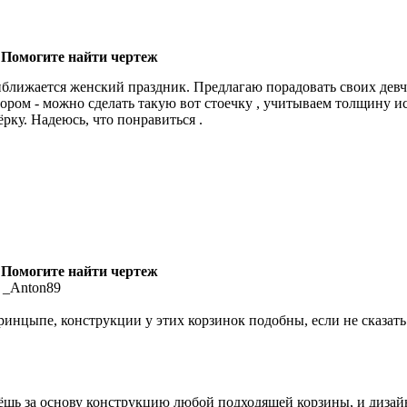
 Помогите найти чертеж
ближается женский праздник. Предлагаю порадовать своих девчон
ором - можно сделать такую вот стоечку , учитываем толщину ис
ёрку. Надеюсь, что понравиться .
 Помогите найти чертеж
 _Anton89
ринцыпе, конструкции у этих корзинок подобны, если не сказат
ёшь за основу конструкцию любой подходящей корзины, и дизайн