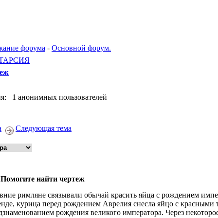
жание форума
-
Основной форум.
ТАРСИЯ
теж
я: 1 анонимных пользователей
а
Следующая тема
 Помогите найти чертеж
вние римляне связывали обычай красить яйца с рождением импе
енде, курица перед рождением Аврелия снесла яйцо с красными т
дзнаменованием рождения великого императора. Через некоторое