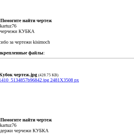
 Помогите найти чертеж
 kartuz76
 черчежи КУБКА
сибо за чертежи kisimoch
икрепленные файлы
:
убок чертеж.jpg
(428.75 KB)
 Помогите найти чертеж
 kartuz76
 держи черчежи КУБКА