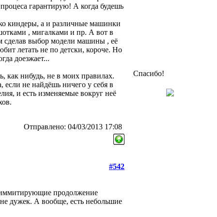
 процеса гарантирую! А когда будешь
лько киндеры, а и различные машинки
отками , мигалками и пр. А вот в
ом сделав выбор модели машины , её
Любит летать не по детски, короче. Но
гда доезжает...
Спасибо!
, как нибудь, не в моих правилах.
, если не найдёшь ничего у себя в
елия, и есть изменяемые вокруг неё
хов.
Отправлено: 04/03/2013 17:08
#542
ы иммитирующие продолжение
не дужек. А вообще, есть небольшие