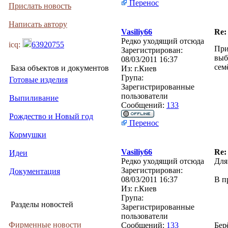
Перенос
Прислать новость
Написать автору
Vasiliy66
Re:
Редко уходящий отсюда
icq:
63920755
При
Зарегистрирован:
выб
08/03/2011 16:37
сем
База объектов и документов
Из:
г.Киев
Група:
Готовые изделия
Зарегистрированные
пользователи
Выпиливание
Сообщений:
133
Рождество и Новый год
Перенос
Кормушки
Vasiliy66
Re:
Идеи
Редко уходящий отсюда
Для
Зарегистрирован:
Документация
08/03/2011 16:37
В п
Из:
г.Киев
Група:
Разделы новостей
Зарегистрированные
пользователи
Фирменные новости
Сообщений:
133
Бер