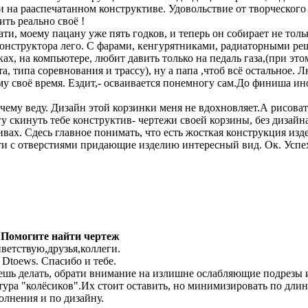
и на рааспечатанном конструктиве. Удовольствие от творческого
ить реально своё !
ати, моему пацану уже пять годков, и теперь он собирает не то
конструктора лего. С фарами, кенгурятниками, радиаторными реш
ках, на компьютере, любит давить только на педаль газа,(при эт
та, типа соревнования и трассу), ну а папа ,чтоб всё остальное. 
му своё время. Ездит,- осваивается понемногу сам.До финиша ино
 чему веду. Дизайн этой корзинки меня не вдохновляет.А рисовать
у скинуть тебе конструктив- чертежи своей корзины, без дизайна
ивах. Сдесь главное понимать, что есть жосткая конструкция изд
ти с отверстиями придающие изделию интересный вид. Ок. Успе
 Помогите найти чертеж
ветствую,друзья,коллеги.
 Dtoews. Спасибо и тебе.
ешь делать, обрати внимание на излишне ослабляющие подрез
тура "колёсиков".Их стоит оставить, но минимизировать по длин
олнения и по дизайну.