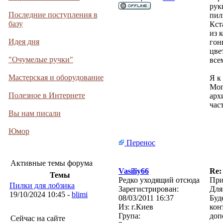
рук
Последние поступления в
пил
базу
Кст
из 
Идея дня
гон
цве
"Очумелые ручки"
все
Мастерская и оборудование
Я к
Мог
Полезное в Интернете
арх
час
Вы нам писали
Юмор
Перенос
Активные темы форума
Vasiliy66
Re:
Темы
Редко уходящий отсюда
При
Пилки для лобзика
Зарегистрирован:
Для
19/10/2024 10:45 -
blimi
08/03/2011 16:37
Буд
Из:
г.Киев
кон
Група:
доп
Сейчас на сайте