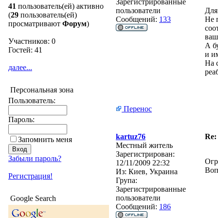
Зарегистрированные
41
пользователь(ей) активно
пользователи
Для
(
29
пользователь(ей)
Сообщений:
133
Не 
просматривают
Форум
)
соо
вашу
Участников: 0
А б
Гостей: 41
и и
На 
далее...
реа
Персональная зона
Пользователь:
Перенос
Пароль:
kartuz76
Re:
Запомнить меня
Местный житель
Зарегистрирован:
Забыли пароль?
Огр
12/11/2009 22:32
Воп
Из:
Киев, Украина
Регистрация!
Група:
Зарегистрированные
пользователи
Google Search
Сообщений:
186