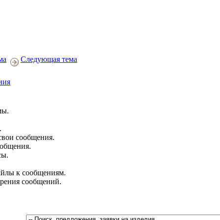
ма
Следующая тема
ния
мы.
.
свои сообщения.
ообщения.
сы.
йлы к сообщениям.
брения сообщений.