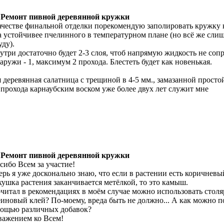
 Ремонт пивной деревянной кружки
ачестве финальной отделки порекомендую заполировать кружку 
а устойчивее пчелинного в температурном плане (но всё же слиш
уду).
утри достаточно будет 2-3 слоя, чтоб напрямую жидкость не соп
наружи - 1, максимум 2 прохода. Блестеть будет как новенькая.
 деревянная салатница с трещиной в 4-5 мм., замазанной просто
 прохода карнаубским воском уже более двух лет служит мне
 Ремонт пивной деревянной кружки
сибо Всем за участие!
ерь я уже досконально знаю, что если в растении есть коричневый
хушка растения заканчивается метёлкой, то это камыш.
читал в рекомендациях в моём случае можно использовать стол
еиновый клей? По-моему, вреда быть не должно... А как можно п
ощью различных добавок?
важением ко Всем!