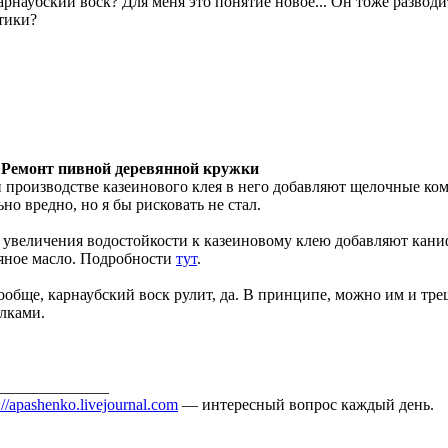
арнаубский воск? Для меня это понятие новое... Он тоже развод
тики?
 Ремонт пивной деревянной кружки
 производстве казеинового клея в него добавляют щелочные ком
ьно вредно, но я бы рисковать не стал.
 увеличения водостойкости к казеиновому клею добавляют каниф
яное масло. Подробности
тут
.
ообще, карнаубский воск рулит, да. В принципе, можно им и тре
лками.
______________
://apashenko.livejournal.com
— интересный вопрос каждый день.