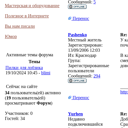
Сообщений:
5
Мастерская и оборудование
Полезное в Интернете
Перенос
Вы нам писали
Pashenko
Re:
Юмор
Местный житель
У к
Зарегистрирован:
поч
13/09/2006 12:03
Активные темы форума
Из:
Краснодар
В к
Група:
сме
Темы
Зарегистрированные
дов
Пилки для лобзика
пользователи
19/10/2024 10:45 -
blimi
Сообщений:
294
Сейчас на сайте
___
http
34
пользователь(ей) активно
Перенос
(
19
пользователь(ей)
просматривают
Форум
)
Участников: 0
Yurhen
Re:
Гостей: 34
Недавно
Доб
подключившийся
Сра