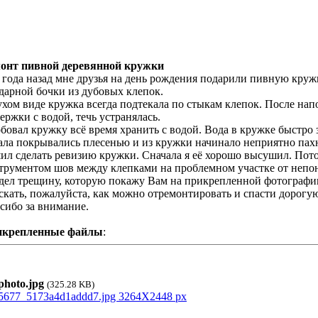
онт пивной деревянной кружки
 года назад мне друзья на день рождения подарили пивную кру
дарной бочки из дубовых клепок.
ухом виде кружка всегда подтекала по стыкам клепок. После нап
ержки с водой, течь устранялась.
бовал кружку всё время хранить с водой. Вода в кружке быстро з
ала покрывались плесенью и из кружки начинало неприятно пах
ил сделать ревизию кружки. Сначала я её хорошо высушил. Пот
трументом шов между клепками на проблемном участке от непон
дел трещину, которую покажу Вам на прикрепленной фотографи
скать, пожалуйста, как можно отремонтировать и спасти дорог
сибо за внимание.
икрепленные файлы
:
hoto.jpg
(325.28 KB)