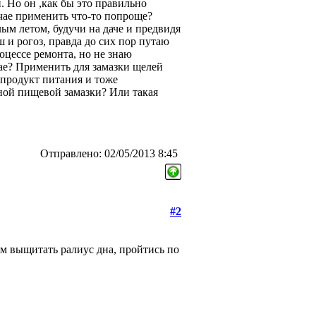
 Но он ,как бы это правильно
учае применить что-то попроще?
м летом, будучи на даче и предвидя
 и рогоз, правда до сих пор путаю
оцессе ремонта, но не знаю
чае? Применить для замазки щелей
 продукт питания и тоже
дной пищевой замазки? Или такая
Отправлено: 02/05/2013 8:45
#2
ем выщитать ралиус дна, пройтись по