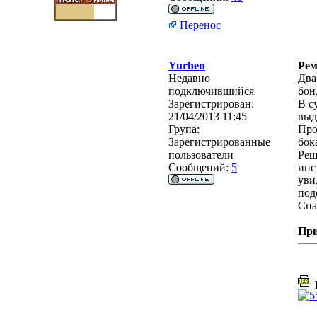
Перенос
Yurhen
Рем
Недавно
Два
подключившийся
бон
Зарегистрирован:
В с
21/04/2013 11:45
выд
Група:
Про
Зарегистрированные
бок
пользователи
Реш
Сообщений:
5
инс
уви
под
Спа
Пр
p