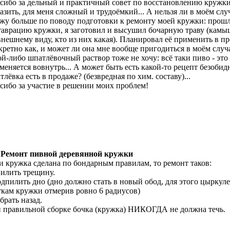
сибо за дельный и практичный совет по восстановлению кружки.
азить, для меня сложный и трудоёмкий... А нельзя ли в моём сл
жу больше по поводу подготовки к ремонту моей кружки: прошлы
таврацию кружки, я заготовил и высушил бочарную траву (камыш
внешнему виду, кто из них какая). Планировал её применить в пр
кретно как, и может ли она мне вообще пригодиться в моём слу
ой-либо шпатлёвочный раствор тоже не хочу: всё таки пиво - это
меняется вовнутрь... А может быть есть какой-то рецепт безоби
тлёвка есть в продаже? (безвредная по хим. составу)...
сибо за участие в решении моих проблем!
 Ремонт пивной деревянной кружки
и кружка сделана по бондарным правилам, то ремонт таков:
пилить трещину.
одпилить дно (дно должно стать в новый обод, для этого цыркул
ткам кружки отмерив ровно 6 радиусов)
обрать назад.
 правильной сборке бочка (кружка) НИКОГДА не должна течь.