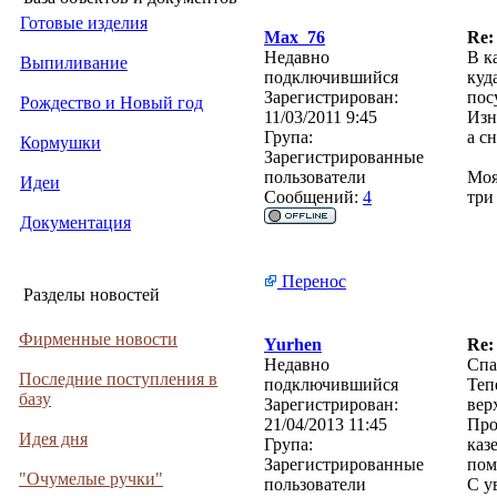
Готовые изделия
Max_76
Re:
Недавно
В к
Выпиливание
подключившийся
куд
Зарегистрирован:
пос
Рождество и Новый год
11/03/2011 9:45
Изн
Група:
а с
Кормушки
Зарегистрированные
пользователи
Моя
Идеи
Сообщений:
4
три
Документация
Перенос
Разделы новостей
Фирменные новости
Yurhen
Re:
Недавно
Спа
Последние поступления в
подключившийся
Теп
базу
Зарегистрирован:
вер
21/04/2013 11:45
Про
Идея дня
Група:
каз
Зарегистрированные
пом
"Очумелые ручки"
пользователи
С у