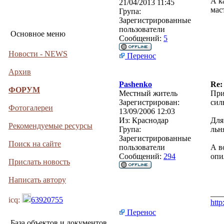
А к
21/04/2013 11:45
мас
Група:
Зарегистрированные
пользователи
Основное меню
Сообщений:
5
Новости - NEWS
Перенос
Архив
Pashenko
Re:
ФОРУМ
Местный житель
При
Зарегистрирован:
сил
Фотогалереи
13/09/2006 12:03
Из:
Краснодар
Для
Рекомендуемые ресурсы
Група:
льн
Зарегистрированные
Поиск на сайте
пользователи
А в
Сообщений:
294
опи
Прислать новость
Написать автору
___
icq:
63920755
http
Перенос
База объектов и документов