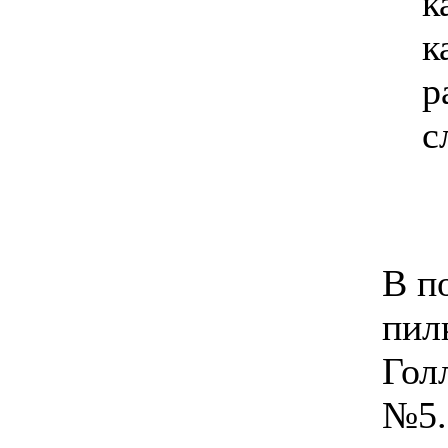
к
к
р
с
В п
пил
Гол
№5.