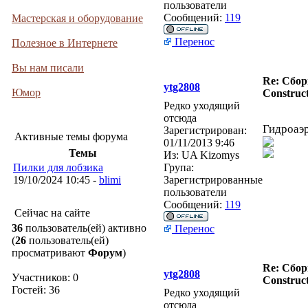
пользователи
Сообщений:
119
Мастерская и оборудование
Перенос
Полезное в Интернете
Вы нам писали
Re: Сбор
ytg2808
Юмор
Construct
Редко уходящий
отсюда
Гидроаэ
Зарегистрирован:
Активные темы форума
01/11/2013 9:46
Темы
Из:
UA Kizomys
Пилки для лобзика
Група:
19/10/2024 10:45 -
blimi
Зарегистрированные
пользователи
Сообщений:
119
Сейчас на сайте
36
пользователь(ей) активно
Перенос
(
26
пользователь(ей)
просматривают
Форум
)
Re: Сбор
ytg2808
Участников: 0
Construct
Гостей: 36
Редко уходящий
отсюда