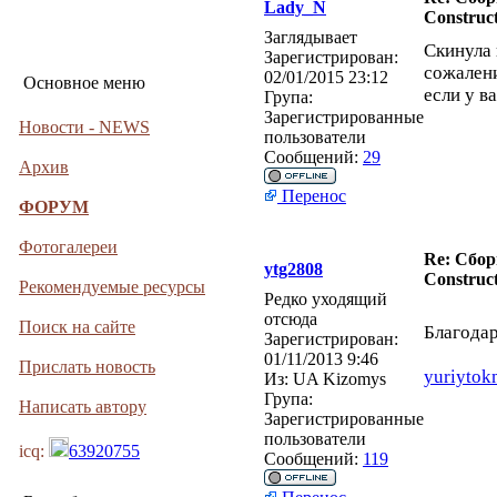
Lady_N
Construct
Заглядывает
Скинула 
Зарегистрирован:
сожалени
02/01/2015 23:12
Основное меню
если у ва
Група:
Зарегистрированные
Новости - NEWS
пользователи
Сообщений:
29
Архив
Перенос
ФОРУМ
Фотогалереи
Re: Сбор
ytg2808
Construct
Рекомендуемые ресурсы
Редко уходящий
отсюда
Поиск на сайте
Благодар
Зарегистрирован:
01/11/2013 9:46
Прислать новость
yuriytok
Из:
UA Kizomys
Група:
Написать автору
Зарегистрированные
пользователи
icq:
63920755
Сообщений:
119