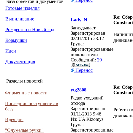
Перенос
База объектов и документов
Готовые изделия
Re: Сбор
Выпиливание
Lady_N
Construct
Заглядывает
Рождество и Новый год
Зарегистрирован:
Напишите
02/01/2015 23:12
дилижанс
Кормушки
Група:
Зарегистрированные
Идеи
пользователи
Сообщений:
29
Документация
Перенос
Разделы новостей
Re: Сбор
ytg2808
Construct
Фирменные новости
Редко уходящий
отсюда
Последние поступления в
Зарегистрирован:
базу
Ребята п
01/11/2013 9:46
дилижан
Из:
UA Kizomys
Идея дня
Група:
Зарегистрированные
"Очумелые ручки"