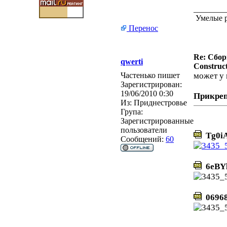
________
Умелые р
Перенос
Re: Сбор
qwerti
Construct
Частенько пишет
может у 
Зарегистрирован:
19/06/2010 0:30
Прикре
Из:
Приднестровье
Група:
Зарегистрированные
пользователи
Tg0iA
Сообщений:
60
6eBY
06968