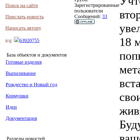
Учт
Зарегистрированные
Поиск на сайте
вто
пользователи
Сообщений:
33
Прислать новость
уве
Написать автору
18 
icq:
63920755
поп
База объектов и документов
Готовые изделия
мет
Выпиливание
вст
Рождество и Новый год
сво
Кормушки
жив
Идеи
Документация
Буд
ваш
Разделы новостей