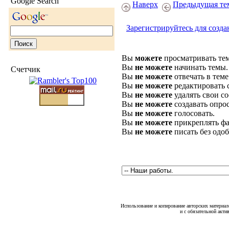
Google Search
Наверх
Предыдущая те
Зарегистрируйтесь для созда
Вы
можете
просматривать те
Вы
не можете
начинать темы.
Счетчик
Вы
не можете
отвечать в теме
Вы
не можете
редактировать 
Вы
не можете
удалять свои с
Вы
не можете
создавать опро
Вы
не можете
голосовать.
Вы
не можете
прикреплять фа
Вы
не можете
писать без одо
Использование и копирование авторских материало
и с обязательной акти