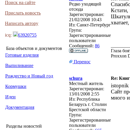
Поиск на сайте
Редко уходящий
Спасибо
отсюда
Кстати,
Прислать новость
Зарегистрирован:
Шкатулк
21/02/2008 10:43
хватает,
Написать автору
Из:
Санкт-Петербург
Група:
icq:
63920755
Зарегистрированные
пользователи
________
Сообщений:
86
База объектов и документов
Глаза боя
Готовые изделия
Proxxon 
Перенос
Выпиливание
Рождество и Новый год
schura
Re: Кни
Местный житель
istopnik
Кормушки
Зарегистрирован:
Сайт пр
13/01/2008 2:55
Идеи
много и
Из:
Республика
Беларусь г. Столин
Документация
Брестской области
Група:
Зарегистрированные
пользователи
Разделы новостей
________