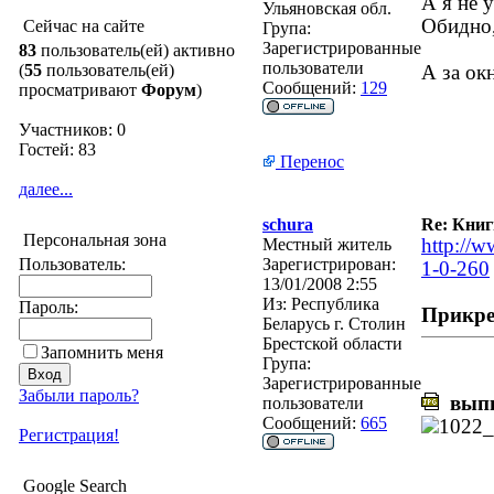
А я не у
Ульяновская обл.
Обидно,
Сейчас на сайте
Група:
Зарегистрированные
83
пользователь(ей) активно
пользователи
(
55
пользователь(ей)
А за ок
Сообщений:
129
просматривают
Форум
)
Участников: 0
Гостей: 83
Перенос
далее...
schura
Re: Кни
Персональная зона
Местный житель
http://w
Пользователь:
Зарегистрирован:
1-0-260
13/01/2008 2:55
Из:
Республика
Пароль:
Прикре
Беларусь г. Столин
Брестской области
Запомнить меня
Група:
Зарегистрированные
Забыли пароль?
выпи
пользователи
Сообщений:
665
Регистрация!
Google Search