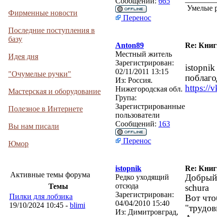
Сообщений:
665
Умелые р
Фирменные новости
Перенос
Последние поступления в
базу
Anton89
Re: Кни
Местный житель
Идея дня
Зарегистрирован:
istopni
02/11/2011 13:15
"Очумелые ручки"
поблаго
Из:
Россия.
https:/
Нижегородская обл.
Мастерская и оборудование
Група:
Зарегистрированные
Полезное в Интернете
пользователи
Сообщений:
163
Вы нам писали
Перенос
Юмор
istopnik
Re: Кни
Активные темы форума
Редко уходящий
Добрый 
отсюда
Темы
schura
Зарегистрирован:
Пилки для лобзика
Вот что
04/04/2010 15:40
19/10/2024 10:45 -
blimi
"трудов
Из:
Димитровград,