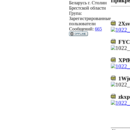
Прикре
Беларусь г. Столин
Брестской области
Група:
Зарегистрированные
2Xsv
пользователи
Сообщений:
665
FYC1
XPfK
1Wju
zkxp
________