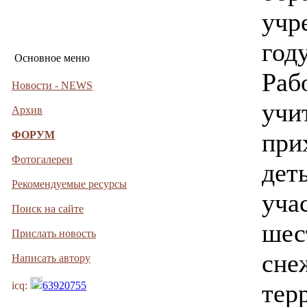
учр
году
Основное меню
Раб
Новости - NEWS
учи
Архив
при
ФОРУМ
Фотогалереи
дет
Рекомендуемые ресурсы
уча
Поиск на сайте
шес
Прислать новость
сне
Написать автору
тер
icq:
63920755