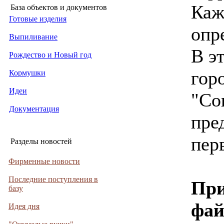
Каж
База объектов и документов
Готовые изделия
опр
Выпиливание
В э
Рождество и Новый год
гор
Кормушки
Идеи
"Со
Документация
пре
пер
Разделы новостей
Фирменные новости
Последние поступления в
При
базу
фа
Идея дня