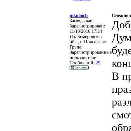
nikolaich
Снежные
Заглядывает
Доб
Зарегистрирован:
11/10/2010 17:24
Дум
Из:
Кемеровская
обл., г. Полысаево
буд
Група:
Зарегистрированные
пользователи
кон
Сообщений:
29
В п
пра
раз
смо
обр