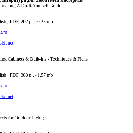
 Литература для любителей мастерить.
rmaking A Do-It-Yourself Guide
ish , PDF, 202 p., 20,23 mb
es.ru
obit.net
ng Cabinets & Built-Ins - Techniques & Plans
ish , PDF, 383 p., 41,57 mb
es.ru
obit.net
ects for Outdoor Living