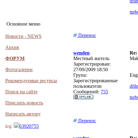
dfil
turb
Основное меню
Перенос
Новости - NEWS
Архив
wenden
Re:
ФОРУМ
Местный житель
Mak
Зарегистрирован:
Фотогалереи
27/09/2009 18:50
Група:
Engl
Рекомендуемые ресурсы
Зарегистрированные
пользователи
dfil
Поиск на сайте
Сообщений:
755
turb
Прислать новость
Написать автору
Перенос
icq:
63920755