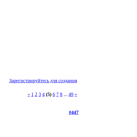
Зарегистрируйтесь для создания
«
1
2
3
4
(5)
6
7
8
...
49
»
#447