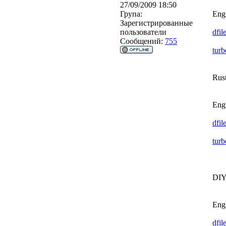
27/09/2009 18:50
Група:
Engl
Зарегистрированные
пользователи
dfil
Сообщений:
755
turb
Rust
Engl
dfil
turb
DIY 
Engl
dfil