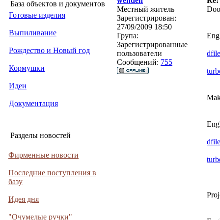
wenden
Re:
База объектов и документов
Местный житель
Doo
Готовые изделия
Зарегистрирован:
27/09/2009 18:50
Выпиливание
Група:
Engl
Зарегистрированные
Рождество и Новый год
пользователи
dfil
Сообщений:
755
Кормушки
turb
Идеи
Maki
Документация
Engl
Разделы новостей
dfil
Фирменные новости
turb
Последние поступления в
базу
Proj
Идея дня
"Очумелые ручки"