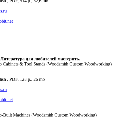
ish , PDF, 514 p., 52,6 mb
es.ru
obit.net
 Литература для любителей мастерить.
p Cabinets & Tool Stands (Woodsmith Custom Woodworking)
ish , PDF, 128 p., 26 mb
es.ru
obit.net
p-Built Machines (Woodsmith Custom Woodworking)