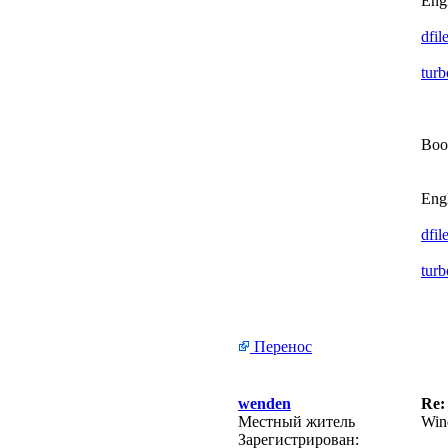
Engl
dfil
turb
Boo
Engl
dfil
turb
Перенос
wenden
Re:
Местный житель
Win
Зарегистрирован: