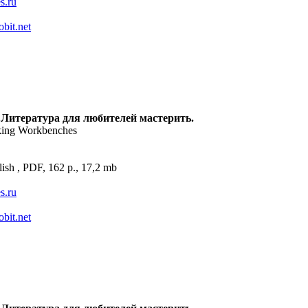
es.ru
obit.net
 Литература для любителей мастерить.
ing Workbenches
ish , PDF, 162 p., 17,2 mb
es.ru
obit.net