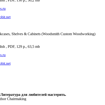
ish , PDF, 130 p., 30,2 mb
es.ru
obit.net
kcases, Shelves & Cabinets (Woodsmith Custom Woodworking)
ish , PDF, 129 p., 63,5 mb
es.ru
obit.net
 Литература для любителей мастерить.
dsor Chairmaking