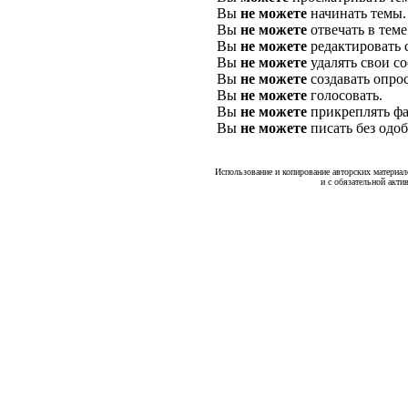
Вы
не можете
начинать темы.
Вы
не можете
отвечать в теме
Вы
не можете
редактировать 
Вы
не можете
удалять свои с
Вы
не можете
создавать опро
Вы
не можете
голосовать.
Вы
не можете
прикреплять фа
Вы
не можете
писать без одо
Использование и копирование авторских материало
и с обязательной акти