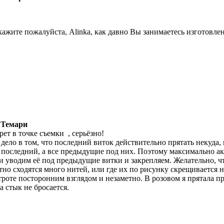
кажите пожалуйста, Alinka, как давно Вы занимаетесь изготовле
 Темари
рет в точке съемки
, серьёзно!
 дело в том, что последний виток действительно прятать некуда
 последний, а все предыдущие под них. Поэтому максимально ак
и уводим её под предыдущие витки и закрепляем. Желательно, ч
тно сходятся много нитей, или где их по рисунку скрещивается н
троте посторонним взглядом и незаметно. В розовом я прятала пр
за стык не бросается.