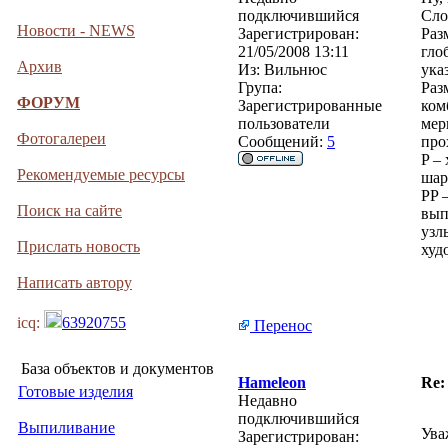
подключившийся
Сло
Новости - NEWS
Зарегистрирован:
Раз
21/05/2008 13:11
гло
Архив
Из:
Вильнюс
ука
Група:
Раз
ФОРУМ
Зарегистрированные
ком
пользователи
мер
Фотогалереи
Сообщений:
5
про
P –
Рекомендуемые ресурсы
шар
PP 
Поиск на сайте
вып
узл
Прислать новость
худ
Написать автору
icq:
63920755
Перенос
База объектов и документов
Hameleon
Re:
Готовые изделия
Недавно
подключившийся
Выпиливание
Ува
Зарегистрирован: