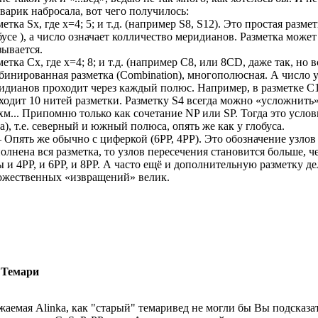
варик набросала, вот чего получилось:
метка Sx, где х=4; 5; и т.д. (например S8, S12). Это простая разме
бусе ), а число означает колличество меридианов. Разметка может
зывается.
метка Cx, где х=4; 8; и т.д. (например C8, или 8CD, даже так, но в
бинированная разметка (Combination), многополюсная. А число у
идианов проходит через каждый полюс. Например, в разметке C1
ходит 10 нитей разметки. Разметку S4 всегда можно «усложнить» 
 хм... Припомню только как сочетание NP или SP. Тогда это услов
а), т.е. северный и южный полюса, опять же как у глобуса.
– Опять же обычно с циферкой (6PP, 4PP). Это обозначение узлов
олнена вся разметка, то узлов пересечения становится больше, ч
ы и 4РР, и 6РР, и 8РР. А часто ещё и дополнительную разметку де
ожественных «извращений» велик.
 Темари
жаемая Alinka, как "старый" темаривед не могли бы Вы подсказ