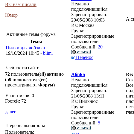
Недавно
Вы нам писали
подключившийся
Зарегистрирован:
Юмор
А с
20/05/2008 10:03
Из:
Москва
Група:
Активные темы форума
Зарегистрированные
Темы
пользователи
Сообщений:
20
Пилки для лобзика
19/10/2024 10:45 -
blimi
Перенос
Сейчас на сайте
72
пользователь(ей) активно
Alinka
Re:
(
59
пользователь(ей)
Недавно
Сек
просматривают
Форум
)
подключившийся
Все
Зарегистрирован:
под
Участников: 0
21/05/2008 13:11
нит
Гостей: 72
Из:
Вильнюс
пло
Група:
пес
далее...
Зарегистрированные
гла
пользователи
Сообщений:
5
Персональная зона
Пользователь: