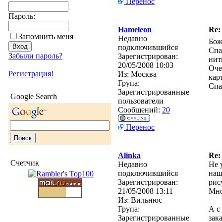
Перенос
Пароль:
Hameleon
Re:
Запомнить меня
Недавно
Бож
подключившийся
Спа
Забыли пароль?
Зарегистрирован:
нит
20/05/2008 10:03
Оче
Регистрация!
Из:
Москва
кар
Група:
Спа
Зарегистрированные
Google Search
пользователи
Сообщений:
20
Перенос
Alinka
Re:
Счетчик
Недавно
Не 
подключившийся
наш
Зарегистрирован:
рис
21/05/2008 13:11
Мно
Из:
Вильнюс
Група:
А с
Зарегистрированные
зак