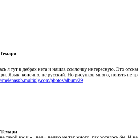
 Темари
ась я тут в дебрях нета и нашла ссылочку интересную. Это отск
ри. Язык, конечно, не русский. Но рисунков много, понять не тр
://melenaspb.multiply.com/photos/album/29
 Темари
 не такой уж и «...вед», ведаю не так много, как хотелось бы. И н