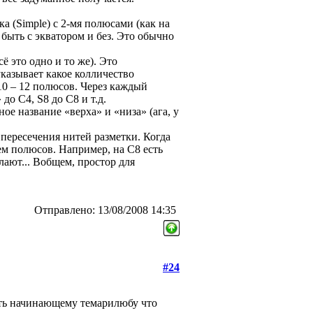
тка (Simple) с 2-мя полюсами (как на
 быть с экватором и без. Это обычно
сё это одно и то же). Это
казывает какое колличество
0 – 12 полюсов. Через каждый
до C4, S8 до C8 и т.д.
ное название «верха» и «низа» (ага, у
 пересечения нитей разметки. Когда
ем полюсов. Например, на С8 есть
лают... Вобщем, простор для
Отправлено: 13/08/2008 14:35
#24
ать начинающему темарилюбу что