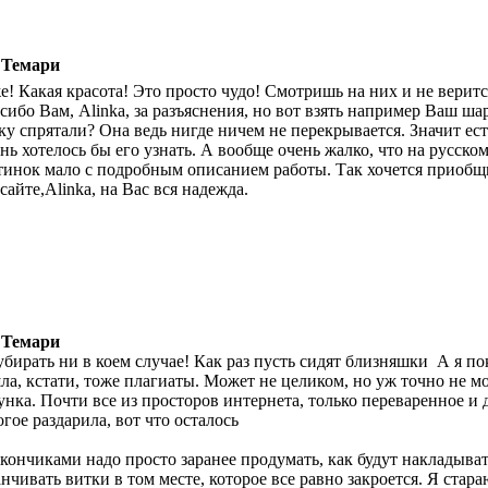
 Темари
е! Какая красота! Это просто чудо! Смотришь на них и не верит
сибо Вам, Alinka, за разъяснения, но вот взять например Ваш ш
ку спрятали? Она ведь нигде ничем не перекрывается. Значит есть
нь хотелось бы его узнать. А вообще очень жалко, что на русско
тинок мало с подробным описанием работы. Так хочется приобщи
сайте,Alinka, на Вас вся надежда.
 Темари
убирать ни в коем случае! Как раз пусть сидят близняшки
А я по
ла, кстати, тоже плагиаты. Может не целиком, но уж точно не м
унка. Почти все из просторов интернета, только переваренное и 
гое раздарила, вот что осталось
 кончиками надо просто заранее продумать, как будут накладыват
анчивать витки в том месте, которое все равно закроется. Я стар