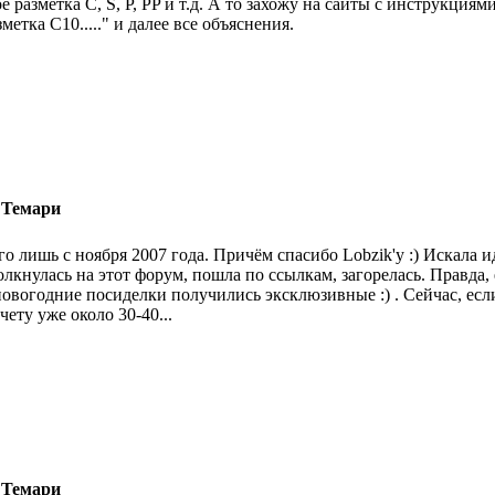
ое разметка С, S, P, PP и т.д. А то захожу на сайты с инструкциям
зметка С10....." и далее все объяснения.
 Темари
го лишь с ноября 2007 года. Причём спасибо Lobzik'у :) Искала 
олкнулась на этот форум, пошла по ссылкам, загорелась. Правда, 
новогодние посиделки получились эксклюзивные :) . Сейчас, есл
счету уже около 30-40...
 Темари