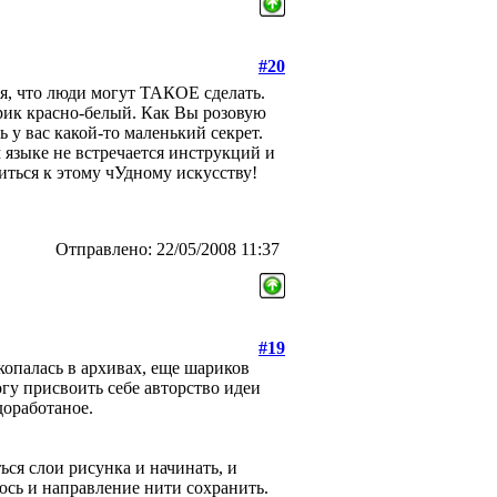
#20
ся, что люди могут ТАКОЕ сделать.
арик красно-белый. Как Вы розовую
 у вас какой-то маленький секрет.
м языке не встречается инструкций и
ться к этому чУдному искусству!
Отправлено: 22/05/2008 11:37
#19
копалась в архивах, еще шариков
огу присвоить себе авторство идеи
доработаное.
ься слои рисунка и начинать, и
аюсь и направление нити сохранить.