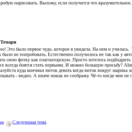
робую нарисовать. Выложу, если получится что вразумительное.
 Темари
но! Это было первое чудо, которое я увидела. На нем и училась.
х было не попробовать. Естественно получилось не так как у авто
ать свою фотку как плагиаторскую. Просто хотелось подбодрить
все всегда боятся стать первыми. И можно большую просьбу? Alin
алуйста куда кончики ниток девать когда виток вокруг шарика з
апывать - видно. А иначе никак не соображу. Чё-то нигде мне не 
ма
Следующая тема