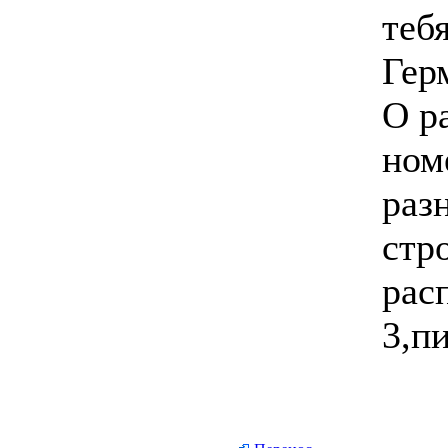
теб
Гер
О р
ном
раз
стр
рас
3,п