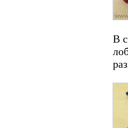
В 
лоб
раз