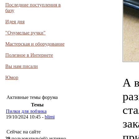
Последние поступления в
базу
Идея дня
"Очумелые ручки"
Мастерская и оборудование
Полезное в Интернете
Вы нам писали
Юмор
А 
раз
Активные темы форума
Темы
ста
Пилки для лобзика
19/10/2024 10:45 -
blimi
зак
Сейчас на сайте
пр
29
пользователь(ей) активно