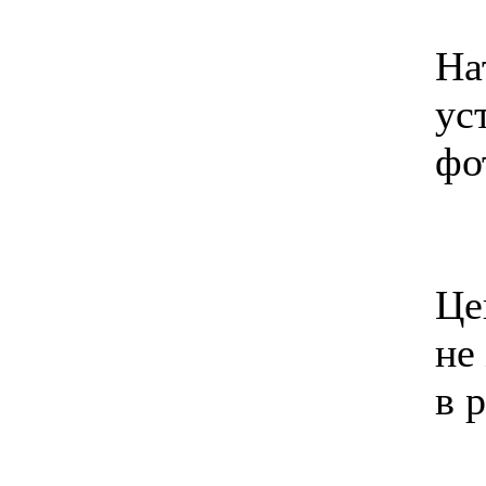
На
ус
фо
Це
не
в 