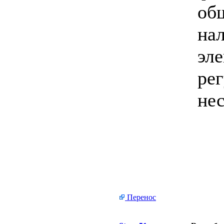
общ
нал
эле
рег
нес
Перенос