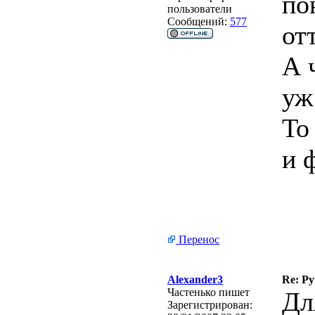
по
пользователи
Сообщений:
577
от
А 
уж
То
и 
Перенос
Alexander3
Re: Р
Частенько пишет
Дл
Зарегистрирован: