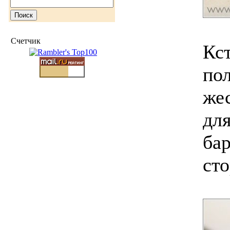
Счетчик
Кст
по
же
для
бар
сто