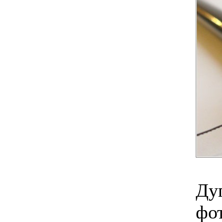
Дуг
фот