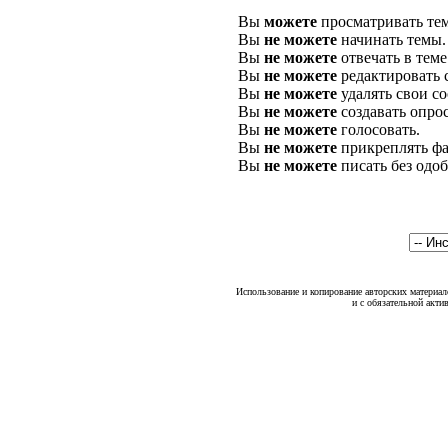
Вы
можете
просматривать те
Вы
не можете
начинать темы.
Вы
не можете
отвечать в теме
Вы
не можете
редактировать 
Вы
не можете
удалять свои с
Вы
не можете
создавать опро
Вы
не можете
голосовать.
Вы
не можете
прикреплять фа
Вы
не можете
писать без одо
Использование и копирование авторских материало
и с обязательной акти