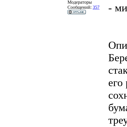
Модераторы
- м
Сообщений:
357
Опи
Бер
ста
его
сох
бум
тре