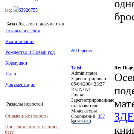
одн
icq:
63920755
бро
База объектов и документов
Готовые изделия
Выпиливание
Перенос
Рождество и Новый год
Кормушки
Tatsi
Re: Поде
Administrator
Осе
Идеи
Зарегистрирован:
05/04/2004 23:27
Документация
под
Из:
Narva
Група:
мат
Зарегистрированные
Разделы новостей
пользователи
Модераторы
ЗД
Фирменные новости
Сообщений:
357
кни
Последние поступления в
базу