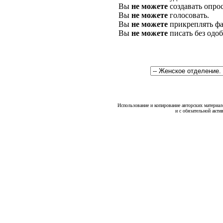
Вы
не можете
создавать опро
Вы
не можете
голосовать.
Вы
не можете
прикреплять фа
Вы
не можете
писать без одо
Использование и копирование авторских материало
и с обязательной акти