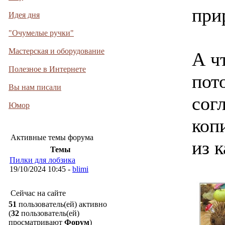
при
Идея дня
"Очумелые ручки"
Мастерская и оборудование
А ч
Полезное в Интернете
пот
Вы нам писали
согл
Юмор
коп
Активные темы форума
из 
Темы
Пилки для лобзика
19/10/2024 10:45 -
blimi
Сейчас на сайте
51
пользователь(ей) активно
(
32
пользователь(ей)
просматривают
Форум
)