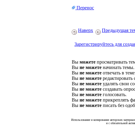
Перенос
Наверх
Предыдущая те
Зарегистрируйтесь для созда
Вы
можете
просматривать те
Вы
не можете
начинать темы.
Вы
не можете
отвечать в теме
Вы
не можете
редактировать 
Вы
не можете
удалять свои с
Вы
не можете
создавать опро
Вы
не можете
голосовать.
Вы
не можете
прикреплять фа
Вы
не можете
писать без одо
Использование и копирование авторских материало
и с обязательной акти