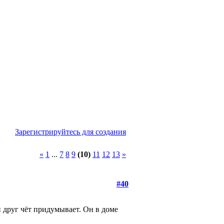
Зарегистрируйтесь для создания
«
1
...
7
8
9
(10)
11
12
13
»
#40
й друг чёт придумывает. Он в доме