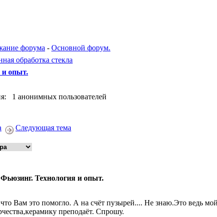
жание форума
-
Основной форум.
ая обработка стекла
 и опыт.
я: 1 анонимных пользователей
а
Следующая тема
 Фьюзинг. Технология и опыт.
 что Вам это помогло. А на счёт пузырей.... Не знаю.Это ведь мо
рчества,керамику преподаёт. Спрошу.