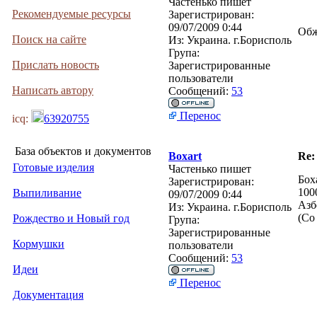
Частенько пишет
Рекомендуемые ресурсы
Зарегистрирован:
09/07/2009 0:44
Обж
Поиск на сайте
Из:
Украина. г.Борисполь
Група:
Прислать новость
Зарегистрированные
пользователи
Написать автору
Сообщений:
53
Перенос
icq:
63920755
База объектов и документов
Boxart
Re:
Готовые изделия
Частенько пишет
Бох
Зарегистрирован:
100
Выпиливание
09/07/2009 0:44
Азб
Из:
Украина. г.Борисполь
(Со
Рождество и Новый год
Група:
Зарегистрированные
Кормушки
пользователи
Сообщений:
53
Идеи
Перенос
Документация