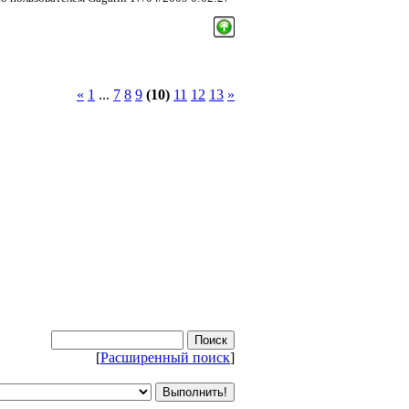
«
1
...
7
8
9
(10)
11
12
13
»
[
Расширенный поиск
]