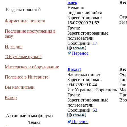
izneg
Re:
Недавно
Разделы новостей
подключившийся
Огр
Зарегистрирован:
Фирменные новости
вы 
15/07/2009 21:57
Група:
Последние поступления в
Зарегистрированные
базу
пользователи
Сообщений:
17
Идея дня
Перенос
"Очумелые ручки"
Мастерская и оборудование
Boxart
Re:
Частенько пишет
Фор
Полезное в Интернете
Зарегистрирован:
Гипс
09/07/2009 0:44
Гли
Вы нам писали
Из:
Украина. г.Борисполь
Мас
Група:
При
Юмор
Зарегистрированные
Вро
пользователи
Сообщений:
53
Активные темы форума
Перенос
Темы