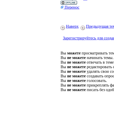
Перенос
Наверх
Предыдущая те
Зарегистрируйтесь для созда
Вы
можете
просматривать те
Вы
не можете
начинать темы.
Вы
не можете
отвечать в теме
Вы
не можете
редактировать 
Вы
не можете
удалять свои с
Вы
не можете
создавать опро
Вы
не можете
голосовать.
Вы
не можете
прикреплять фа
Вы
не можете
писать без одо