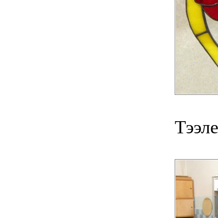
Тээле