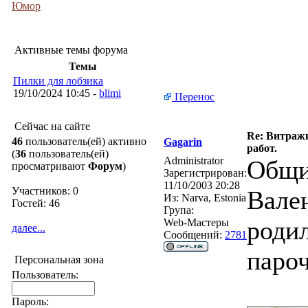
Юмор
Активные темы форума
Темы
Пилки для лобзика
19/10/2024 10:45 -
blimi
Перенос
Сейчас на сайте
Re: Витражи
46
пользователь(ей) активно
Gagarin
работ.
(
36
пользователь(ей)
Administrator
Общи
просматривают
Форум
)
Зарегистрирован:
11/10/2003 20:28
Участников: 0
Вале
Из:
Narva, Estonia
Гостей: 46
Група:
родил
Web-Мастеры
далее...
Сообщений:
2781
пароч
Персональная зона
Пользователь:
Пароль: