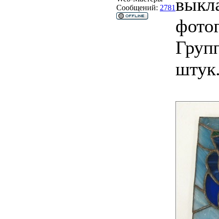
выкл
Сообщений:
2781
фотог
Груп
штук