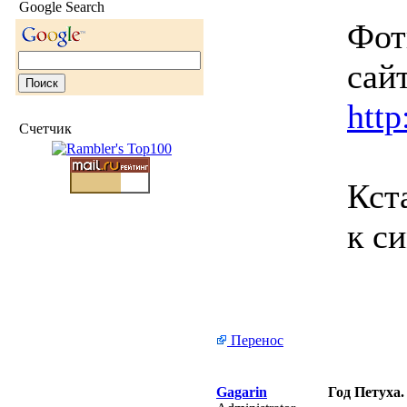
Google Search
Фотк
сайт
http
Счетчик
Кст
к с
Перенос
Gagarin
Год Петуха