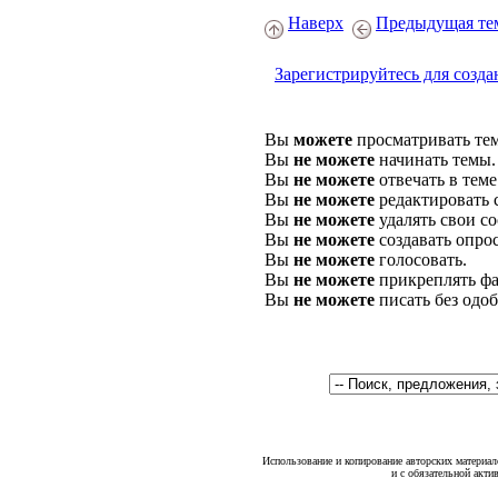
Наверх
Предыдущая те
Зарегистрируйтесь для созда
Вы
можете
просматривать те
Вы
не можете
начинать темы.
Вы
не можете
отвечать в теме
Вы
не можете
редактировать 
Вы
не можете
удалять свои с
Вы
не можете
создавать опро
Вы
не можете
голосовать.
Вы
не можете
прикреплять фа
Вы
не можете
писать без одо
Использование и копирование авторских материало
и с обязательной акти