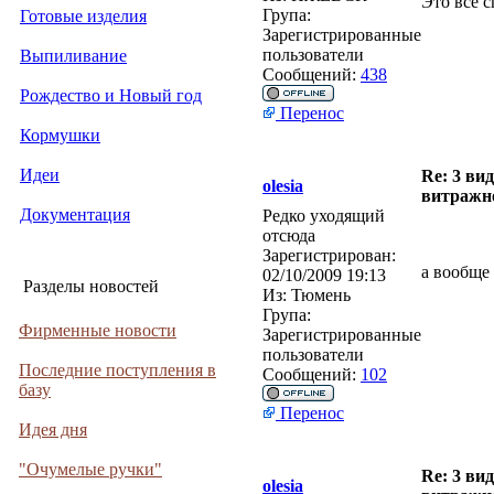
Это всё с
Група:
Готовые изделия
Зарегистрированные
пользователи
Выпиливание
Сообщений:
438
Рождество и Новый год
Перенос
Кормушки
Идеи
Re: 3 ви
olesia
витражн
Документация
Редко уходящий
отсюда
Зарегистрирован:
а вообще 
02/10/2009 19:13
Разделы новостей
Из:
Тюмень
Група:
Фирменные новости
Зарегистрированные
пользователи
Последние поступления в
Сообщений:
102
базу
Перенос
Идея дня
"Очумелые ручки"
Re: 3 ви
olesia