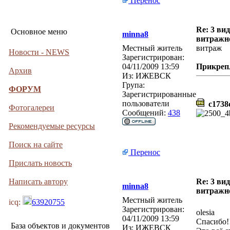
Перенос
Re: 3 ви
Основное меню
minna8
витражн
Местный житель
витраж
Новости - NEWS
Зарегистрирован:
04/11/2009 13:59
Прикреп
Архив
Из:
ИЖЕВСК
Група:
ФОРУМ
Зарегистрированные
пользователи
c1738c
Фотогалереи
Сообщений:
438
Рекомендуемые ресурсы
Поиск на сайте
Перенос
Прислать новость
Написать автору
Re: 3 ви
minna8
витражн
Местный житель
icq:
63920755
Зарегистрирован:
olesia
04/11/2009 13:59
Спасибо!
База объектов и документов
Из:
ИЖЕВСК