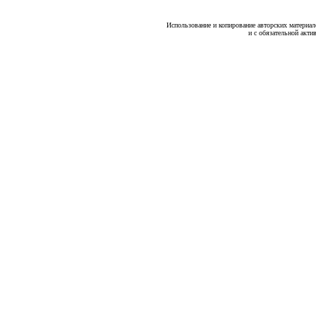
Использование и копирование авторских материало
и с обязательной акти