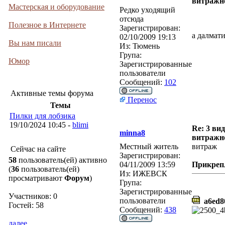
витражн
Мастерская и оборудование
Редко уходящий
отсюда
Полезное в Интернете
Зарегистрирован:
а далмати
02/10/2009 19:13
Вы нам писали
Из:
Тюмень
Група:
Юмор
Зарегистрированные
пользователи
Сообщений:
102
Активные темы форума
Перенос
Темы
Пилки для лобзика
19/10/2024 10:45 -
blimi
Re: 3 ви
minna8
витражн
Местный житель
витраж
Сейчас на сайте
Зарегистрирован:
58
пользователь(ей) активно
04/11/2009 13:59
Прикреп
(
36
пользователь(ей)
Из:
ИЖЕВСК
просматривают
Форум
)
Група:
Зарегистрированные
Участников: 0
пользователи
a6ed80
Гостей: 58
Сообщений:
438
далее...