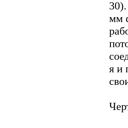
30)
мм 
раб
пот
сое
я и
сво
Чер