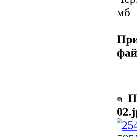
мб
При
фа
По
02.