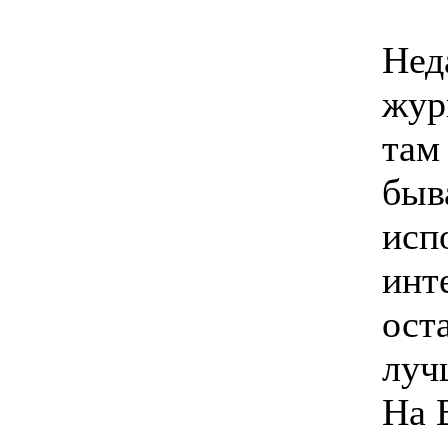
Нед
жур
там
быв
исп
инт
ост
луч
На 