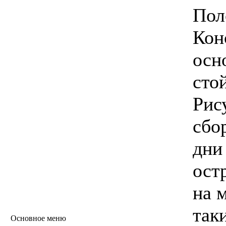
Пол
Кон
осн
сто
Рису
сбо
дни
ост
на 
так
Основное меню