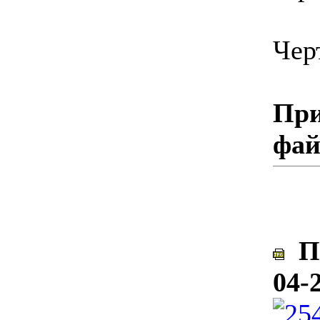
Чер
При
фа
По
04-