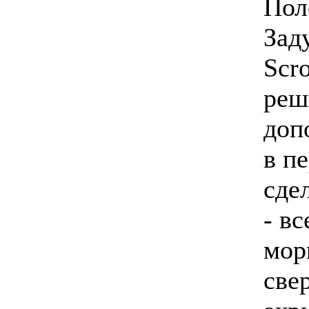
Пол
Зад
Scr
реш
доп
в п
сде
- в
мор
све