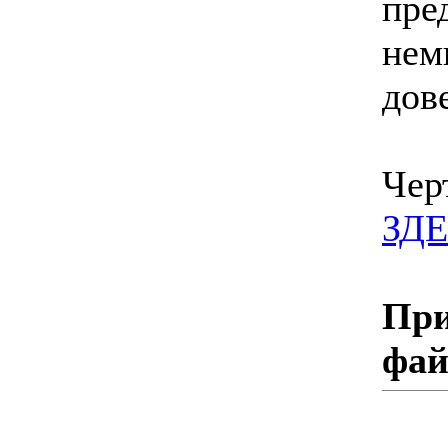
пре
нем
дове
Чер
ЗД
При
фа