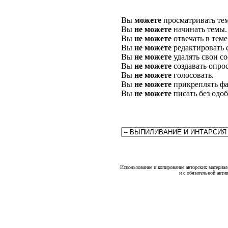
Вы
можете
просматривать те
Вы
не можете
начинать темы.
Вы
не можете
отвечать в теме
Вы
не можете
редактировать 
Вы
не можете
удалять свои с
Вы
не можете
создавать опро
Вы
не можете
голосовать.
Вы
не можете
прикреплять фа
Вы
не можете
писать без одо
Использование и копирование авторских материало
и с обязательной акти