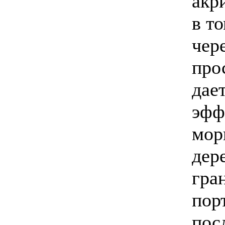
акр
в то
чере
про
дае
эфф
мор
дер
гра
пор
пос