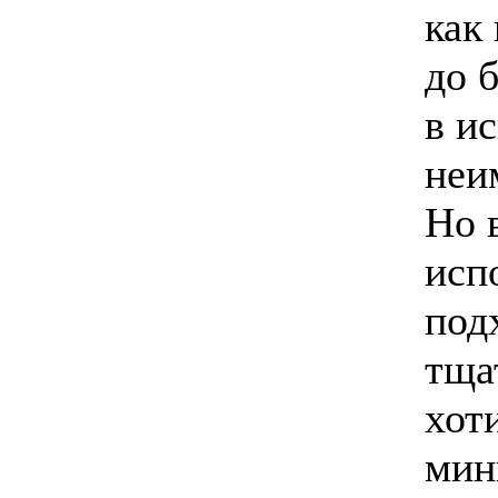
как
до 
в и
неи
Но 
исп
под
тща
хот
мин