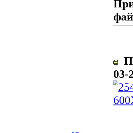
При
фа
По
03-