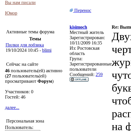
Вы нам писали
Перенос
Юмор
kisimoch
Re: Выпи
Активные темы форума
Местный житель
Дву
Зарегистрирован:
Темы
10/11/2009 16:35
Пилки для лобзика
чер
Из:
Ростовская
19/10/2024 10:45 -
blimi
область
жур
Група:
Зарегистрированные
Сейчас на сайте
пользователи
46
пользователь(ей) активно
чут
Сообщений:
259
(
27
пользователь(ей)
просматривают
Форум
)
бук
Участников: 0
Гостей: 46
что
далее...
рас
Персональная зона
на 
Пользователь: