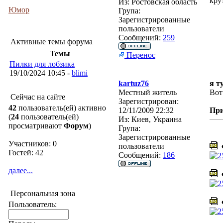
кру
Из:
Ростовская область
Юмор
Група:
Зарегистрированные
пользователи
Сообщений:
259
Активные темы форума
Темы
Перенос
Пилки для лобзика
19/10/2024 10:45 -
blimi
kartuz76
я т
Местный житель
Вот
Сейчас на сайте
Зарегистрирован:
42
пользователь(ей) активно
12/11/2009 22:32
Пр
(
24
пользователь(ей)
Из:
Киев, Украина
просматривают
Форум
)
Група:
Зарегистрированные
Участников: 0
пользователи
Ф
Гостей: 42
Сообщений:
186
далее...
Ф
Персональная зона
Ф
Пользователь: