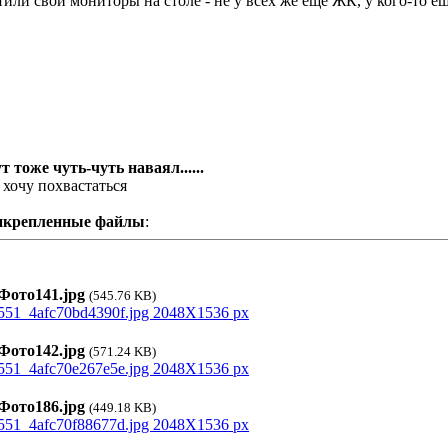
тили свои мониторы на столе - не у всех же еще ЖК, у кого-то еще
ут тоже чуть-чуть наваял......
 хочу похвастаться
икрепленные файлы
:
ото141.jpg
(545.76 KB)
ото142.jpg
(571.24 KB)
ото186.jpg
(449.18 KB)