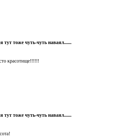
 я тут тоже чуть-чуть наваял......
сто красотище!!!!!!
 я тут тоже чуть-чуть наваял......
сота!