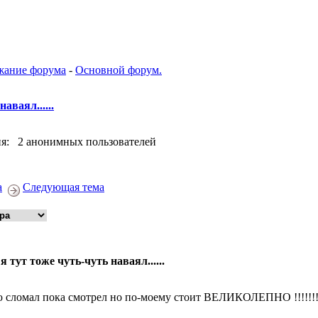
жание форума
-
Основной форум.
аваял......
я: 2 анонимных пользователей
а
Следующая тема
 я тут тоже чуть-чуть наваял......
 сломал пока смотрел но по-моему стоит ВЕЛИКОЛЕПНО !!!!!!!