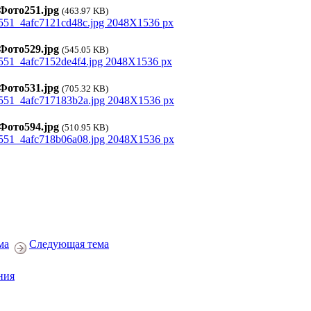
ото251.jpg
(463.97 KB)
ото529.jpg
(545.05 KB)
ото531.jpg
(705.32 KB)
ото594.jpg
(510.95 KB)
ма
Следующая тема
ния