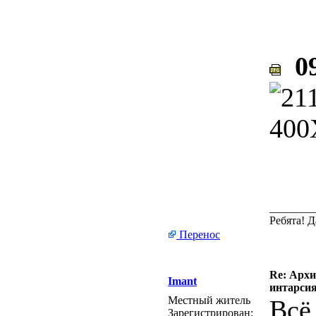
09
________
Ребята! 
Перенос
Re: Архи
Imant
интарси
Местный житель
Всё
Зарегистрирован: