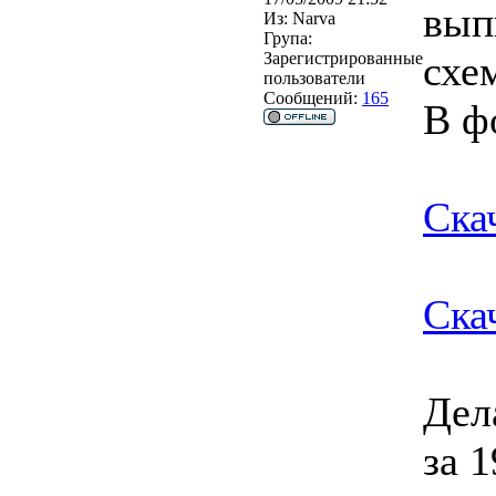
вып
Из:
Narva
Група:
схе
Зарегистрированные
пользователи
Сообщений:
165
В ф
Ска
Ска
Дел
за 1