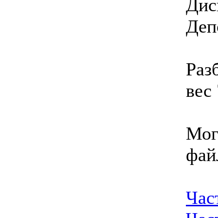
Дис
Деп
Раз
вес 
Мог
фай
Част