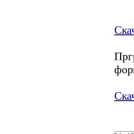
Ска
Прг
фор
Ска
________