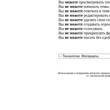
Вы
можете
просматривать те
Вы
не можете
начинать темы.
Вы
не можете
отвечать в теме
Вы
не можете
редактировать 
Вы
не можете
удалять свои с
Вы
не можете
создавать опро
Вы
не можете
голосовать.
Вы
не можете
прикреплять фа
Вы
не можете
писать без одо
Использование и копирование авторских материало
и с обязательной акти