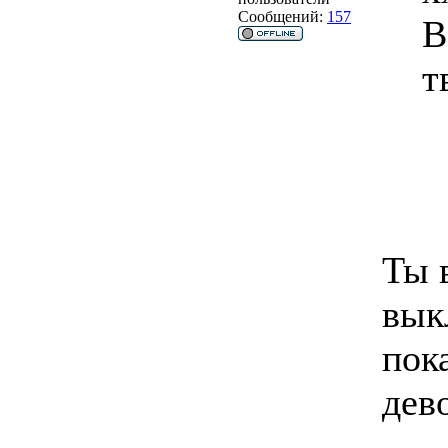
Сообщений:
157
В
т
Ты 
вык
пок
дев