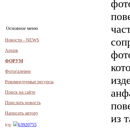
фот
пов
час
Основное меню
соп
Новости - NEWS
Архив
фот
ФОРУМ
кот
Фотогалереи
изд
Рекомендуемые ресурсы
анф
Поиск на сайте
пов
Прислать новость
Написать автору
из 
icq:
63920755