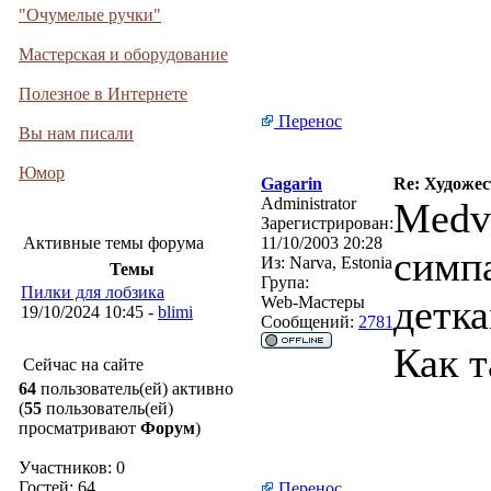
"Очумелые ручки"
Мастерская и оборудование
Полезное в Интернете
Перенос
Вы нам писали
Юмор
Gagarin
Re: Художе
Administrator
Medv
Зарегистрирован:
Активные темы форума
11/10/2003 20:28
симп
Из:
Narva, Estonia
Темы
Група:
Пилки для лобзика
детка
Web-Мастеры
19/10/2024 10:45 -
blimi
Сообщений:
2781
Как 
Сейчас на сайте
64
пользователь(ей) активно
(
55
пользователь(ей)
просматривают
Форум
)
Участников: 0
Гостей: 64
Перенос