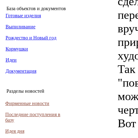
сдел
База объектов и документов
пер
Готовые изделия
вру
Выпиливание
Рождество и Новый год
при
Кормушки
худ
Идеи
Так 
Документация
"по
Разделы новостей
мож
Фирменные новости
чер
Последние поступления в
Вот
базу
Идея дня