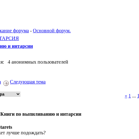
жание форума
-
Основной форум.
ТАРСИЯ
ию и интарсии
я: 4 анонимных пользователей
а
Следующая тема
«
1
...
 Книги по выпиливанию и интарсии
tarets
ет лучше подождать?