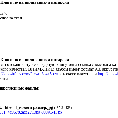
 Книги по выпиливанию и интарсии
tuz76
сибо за скан
 Книги по выпиливанию и интарсии
 я и отсканил эту легендарную книгу, одна ссылка с высоким каче
зкого качества). ВНИМАНИЕ: альбом имеет формат А3, аккуратн
://depositfiles.com/files/m3oza5cew
высокого качества, и
http://depo
ества
икрепленные файлы
:
ntitled-1_новый размер.jpg
(185.31 KB)