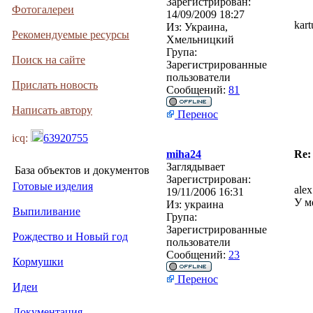
Зарегистрирован:
Фотогалереи
14/09/2009 18:27
kar
Из:
Украина,
Рекомендуемые ресурсы
Хмельницкий
Група:
Поиск на сайте
Зарегистрированные
пользователи
Прислать новость
Сообщений:
81
Написать автору
Перенос
icq:
63920755
miha24
Re:
Заглядывает
База объектов и документов
Зарегистрирован:
Готовые изделия
ale
19/11/2006 16:31
У м
Из:
украина
Выпиливание
Група:
Зарегистрированные
Рождество и Новый год
пользователи
Сообщений:
23
Кормушки
Перенос
Идеи
Документация