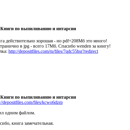
 Книги по выпиливанию и интарсии
га действительно хорошая - но pdf=208Мб это много!
транично в jpg - всего 17Мб. Спасибо wenden за книгу!
лка:
http://depositfiles.com/ru/files/7qdc55hsr?redirect
 Книги по выпиливанию и интарсии
://depositfiles.com/files/kcwo6dzrp
ил одним файлом.
сибо, книга замечательная.