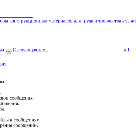
______________
оры конструкционных материалов для труда и творчества - узнать
ма
Следующая тема
«
1
...
ния
мы.
.
свои сообщения.
ообщения.
сы.
йлы к сообщениям.
брения сообщений.