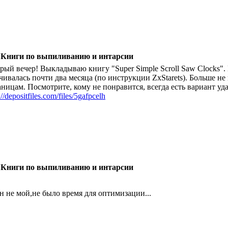
 Книги по выпиливанию и интарсии
рый вечер! Выкладываю книгу "Super Simple Scroll Saw Clocks". 
чивалась почти два месяца (по инструкции ZxStarets). Больше не 
аницам. Посмотрите, кому не понравится, всегда есть вариант уд
://depositfiles.com/files/5gafpcelh
 Книги по выпиливанию и интарсии
н не мой,не было время для оптимизации...