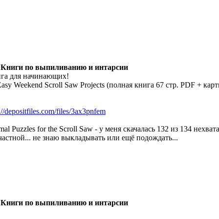
 Книги по выпиливанию и интарсии
га для начинающих!
Easy Weekend Scroll Saw Projects (полная книга 67 стр. PDF + кар
://depositfiles.com/files/3ax3pnfem
mal Puzzles for the Scroll Saw - у меня скачалась 132 из 134 нехв
частной... не знаю выкладывать или ещё подождать...
 Книги по выпиливанию и интарсии