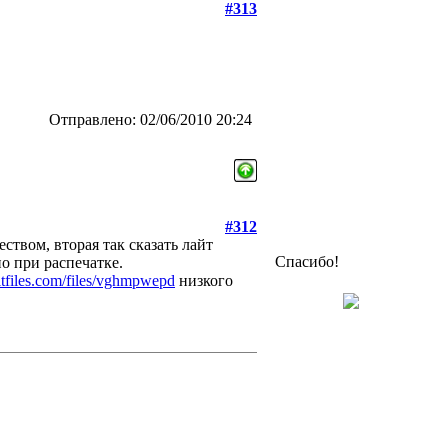
#313
Отправлено: 02/06/2010 20:24
#312
ством, вторая так сказать лайт
Спасибо!
о при распечатке.
sitfiles.com/files/vghmpwepd
низкого