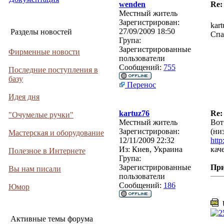
wenden
Re:
Местный житель
Зарегистрирован:
kar
27/09/2009 18:50
Разделы новостей
Спа
Група:
Зарегистрированные
Фирменные новости
пользователи
Сообщений:
755
Последние поступления в
базу
Перенос
Идея дня
kartuz76
Re:
"Очумелые ручки"
Местный житель
Вот
Зарегистрирован:
(ни
Мастерская и оборудование
12/11/2009 22:32
http
Из:
Киев, Украина
кач
Полезное в Интернете
Група:
Зарегистрированные
Пр
Вы нам писали
пользователи
Сообщений:
186
Юмор
U
Активные темы форума