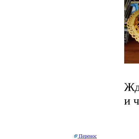
Жд
и 
Перенос