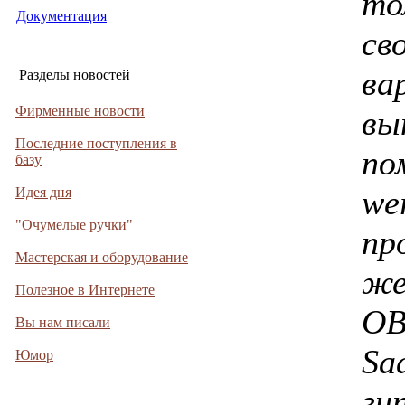
то
Документация
св
ва
Разделы новостей
Фирменные новости
вы
Последние поступления в
по
базу
we
Идея дня
"Очумелые ручки"
пр
Мастерская и оборудование
же
Полезное в Интернете
OB
Вы нам писали
Sad
Юмор
ги