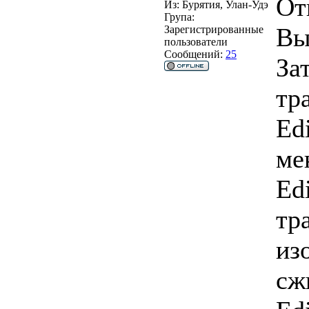
От
Из:
Бурятия, Улан-Удэ
Група:
Вы
Зарегистрированные
пользователи
Сообщений:
25
За
тр
Edi
ме
Ed
тр
из
сж