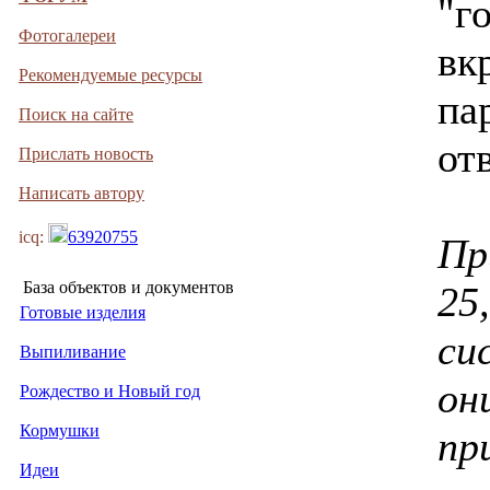
"г
Фотогалереи
вк
Рекомендуемые ресурсы
па
Поиск на сайте
от
Прислать новость
Написать автору
icq:
63920755
Пр
База объектов и документов
25
Готовые изделия
си
Выпиливание
он
Рождество и Новый год
Кормушки
пр
Идеи