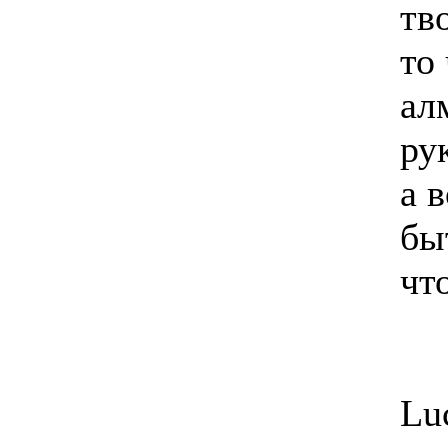
тв
то
ал
ру
а 
бы
чт
Lu