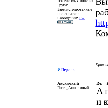
Вы
Из:
Россия, Смоленск
Група:
раб
Зарегистрированные
пользователи
Сообщений:
157
htt
Ком
______
Кривым
Перенос
Анонимный
Re: -=
Гость_Анонимный
A 
и 