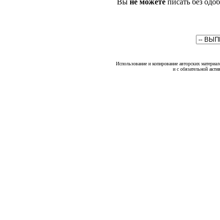
Вы
не можете
писать без одо
Использование и копирование авторских материало
и с обязательной акти