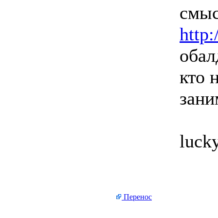
смыс
http
обал
кто 
зани
luck
Перенос