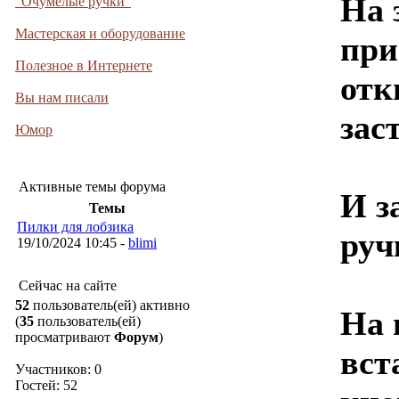
На 
"Очумелые ручки"
Мастерская и оборудование
при
Полезное в Интернете
отк
Вы нам писали
зас
Юмор
Активные темы форума
И з
Темы
Пилки для лобзика
руч
19/10/2024 10:45 -
blimi
Сейчас на сайте
52
пользователь(ей) активно
На 
(
35
пользователь(ей)
просматривают
Форум
)
вст
Участников: 0
Гостей: 52