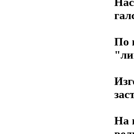
Нас
гал
По 
"ли
Изг
зас
На 
вел