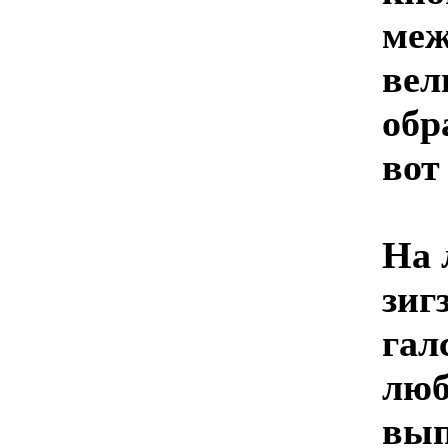
меж
вел
обр
вот
На 
зиг
гал
люб
вып