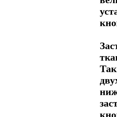
уст
кно
Зас
тка
Так
дву
ниж
зас
кно