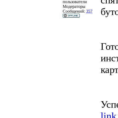
спя
пользователи
Модераторы
бут
Сообщений:
357
Гот
инс
кар
Усп
link