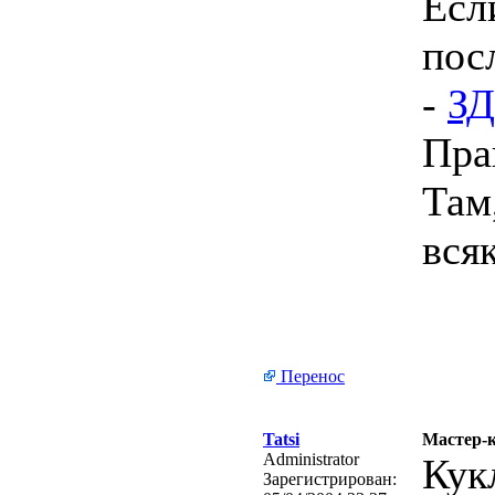
Есл
пос
-
З
Пра
Там
вся
Перенос
Tatsi
Мастер-к
Administrator
Кук
Зарегистрирован: