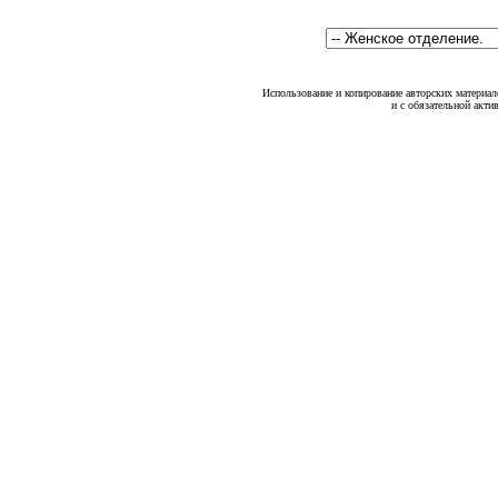
Использование и копирование авторских материало
и с обязательной акти