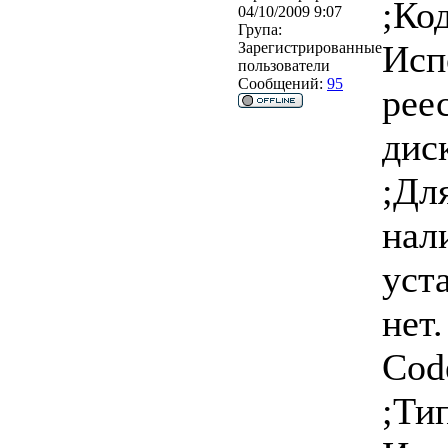
;Ко
04/10/2009 9:07
Група:
Исп
Зарегистрированные
пользователи
Сообщений:
95
рее
дис
;Дл
нал
уст
нет.
Cod
;Ти