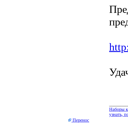
Пре
пре
http
Уда
________
Наборы к
узнать, п
Перенос