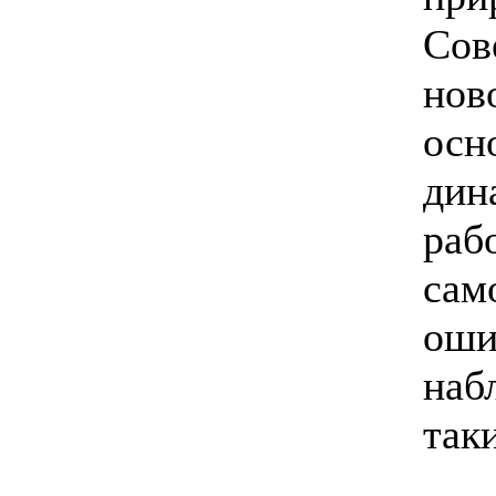
Сов
нов
осн
дин
раб
сам
оши
наб
так