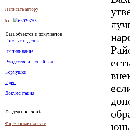
утве
Написать автору
icq:
63920755
луч
нар
База объектов и документов
Готовые изделия
Рай
Выпиливание
ест
Рождество и Новый год
вне
Кормушки
Идеи
есл
Документация
доп
обр
Разделы новостей
юны
Фирменные новости