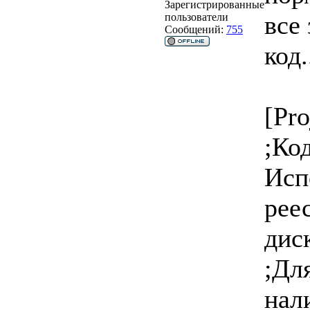
Зарегистрированные
все
пользователи
Сообщений:
755
код.
[Pro
;Ко
Исп
рее
дис
;Дл
нал