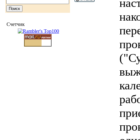
нас
нак
Счетчик
пер
про
("С
выж
кал
раб
при
про