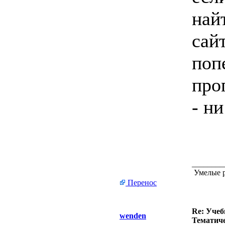
най
сай
поп
про
- ни
________
Умелые р
Перенос
Re: Учеб
wenden
Тематиче