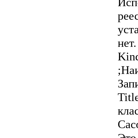
Исп
рее
уст
нет.
Kin
;На
Зап
Tit
кла
Сас
Это