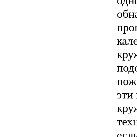
одн
обн
про
кал
кру
под
пож
эти
кру
тех
есл