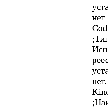
уст
нет.
Cod
;Ти
Исп
рее
уст
нет.
Kin
;На