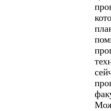
про
кот
пла
пом
про
тех
сей
про
фак
Мож