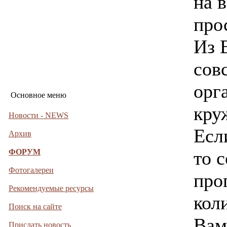
на 
про
Из 
сов
орг
Основное меню
кру
Новости - NEWS
Есл
Архив
ФОРУМ
то 
Фотогалереи
про
Рекомендуемые ресурсы
кол
Поиск на сайте
Вам
Прислать новость