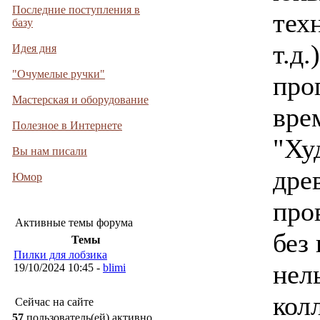
Последние поступления в
тех
базу
т.д.
Идея дня
"Очумелые ручки"
про
Мастерская и оборудование
вре
Полезное в Интернете
"Ху
Вы нам писали
дре
Юмор
про
Активные темы форума
без
Темы
Пилки для лобзика
нел
19/10/2024 10:45 -
blimi
кол
Сейчас на сайте
57
пользователь(ей) активно