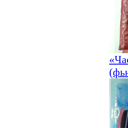
«Ча
(фь