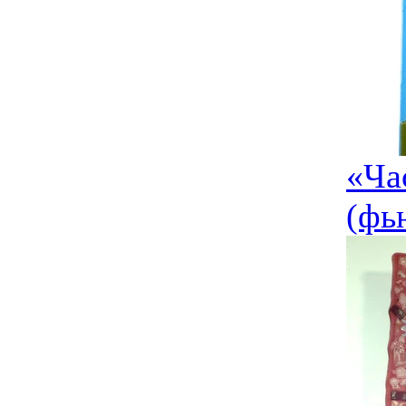
«Ча
(фь