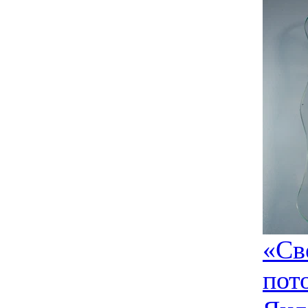
«Св
пот