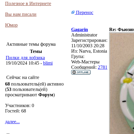
Полезное в Интернете
Перенос
Вы нам писали
Юмор
Gagarin
Re: Фьюзинг
Administrator
Зарегистрирован:
Активные темы форума
11/10/2003 20:28
Из:
Narva, Estonia
Темы
Група:
Пилки для лобзика
Web-Мастеры
19/10/2024 10:45 -
blimi
Сообщений:
2781
Сейчас на сайте
68
пользователь(ей) активно
(
53
пользователь(ей)
просматривают
Форум
)
Участников: 0
Гостей: 68
далее...