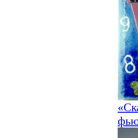
«Ск
фью