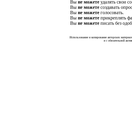
Вы
не можете
удалять свои с
Вы
не можете
создавать опро
Вы
не можете
голосовать.
Вы
не можете
прикреплять фа
Вы
не можете
писать без одо
Использование и копирование авторских материало
и с обязательной акти