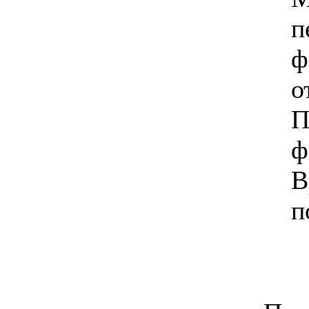
п
ф
о
П
ф
В
п