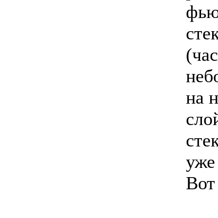
фью
сте
(ча
неб
на 
сло
сте
уже
Вот