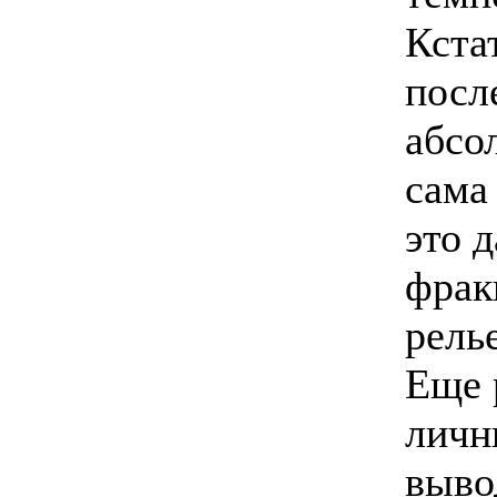
Кстат
посл
абсо
сама
это 
фрак
рель
Еще 
личн
выво