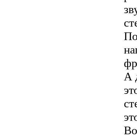
зв
ст
По
на
фр
А 
эт
ст
эт
Во