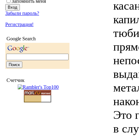
Запомнить меня
каса
Забыли пароль?
капи
Регистрация!
тюби
Google Search
прям
непо
выда
Счетчик
мета
нако
Это 
в сл