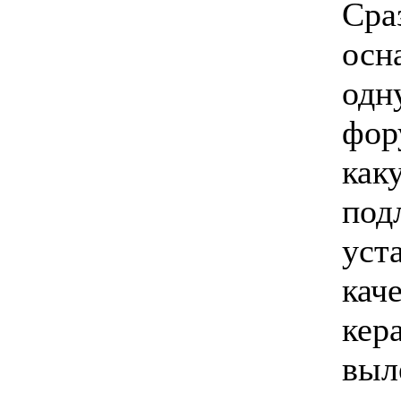
Сра
осн
одн
фор
как
под
уст
кач
кер
выл