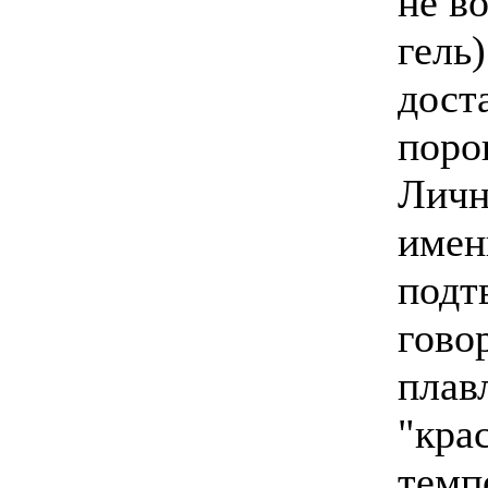
не в
гель
дост
поро
Личн
имен
подт
гово
плав
"кра
темп