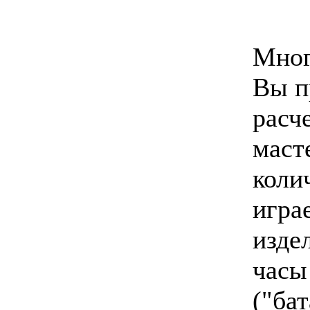
Мног
Вы п
расче
маст
коли
игра
изде
часы
("ба