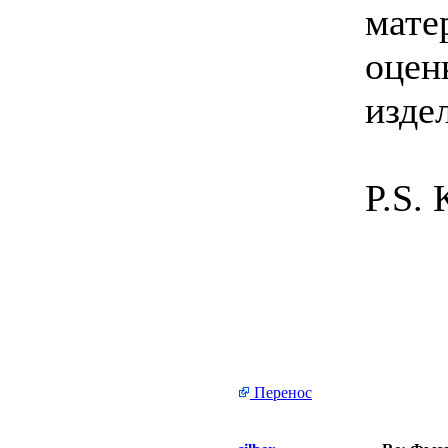
матер
оцен
изде
P.S. 
Перенос