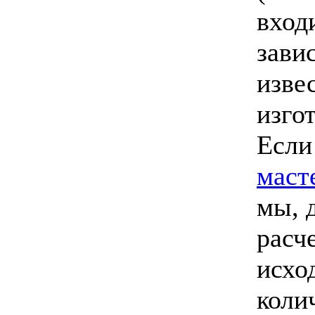
вход
зави
изве
изго
Если
маст
мы, 
расч
исход
коли