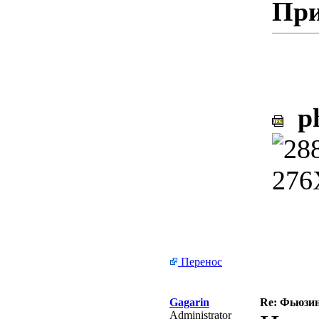
При
ph
Перенос
Gagarin
Re: Фьюзин
Administrator