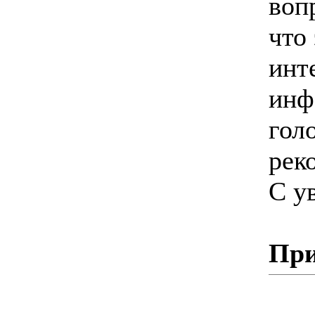
воп
что
инт
инф
гол
рек
С у
При