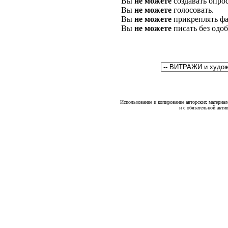
Вы
не можете
создавать опро
Вы
не можете
голосовать.
Вы
не можете
прикреплять фа
Вы
не можете
писать без одо
Использование и копирование авторских материало
и с обязательной акти