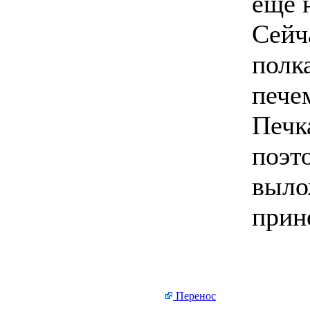
еще 
Сейч
полк
пече
Печк
поэт
выло
прине
Перенос