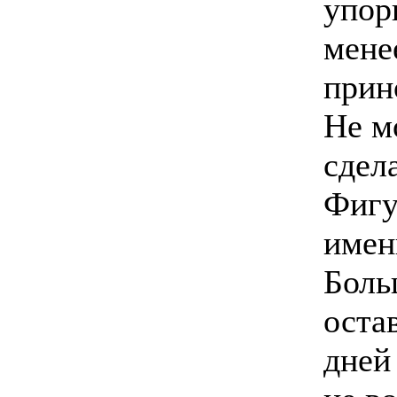
упор
мене
прин
Не м
сдел
Фигур
имен
Боль
оста
дней