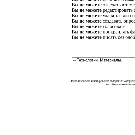
Вы
не можете
отвечать в теме
Вы
не можете
редактировать 
Вы
не можете
удалять свои с
Вы
не можете
создавать опро
Вы
не можете
голосовать.
Вы
не можете
прикреплять фа
Вы
не можете
писать без одо
Использование и копирование авторских материало
и с обязательной акти