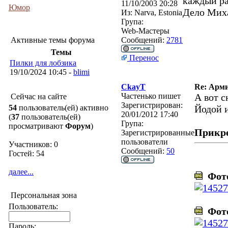
каждый ра
11/10/2003 20:28
Юмор
Дело Миха
Из:
Narva, Estonia
Група:
Web-Мастеры
Активные темы форума
Сообщений:
2781
Темы
Перенос
Пилки для лобзика
19/10/2024 10:45 -
blimi
CkayT
Re: Арми
Частенько пишет
А вот с
Сейчас на сайте
Зарегистрирован:
54
пользователь(ей) активно
Йодой 
20/01/2012 17:40
(
37
пользователь(ей)
Група:
просматривают
Форум
)
Прикр
Зарегистрированные
пользователи
Участников: 0
Сообщений:
50
Гостей: 54
далее...
Фото
Персональная зона
Пользователь:
Фото
Пароль: