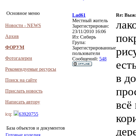
Основное меню
Lad61
Re: Выжи
Местный житель
лак
Новости - NEWS
Зарегистрирован:
23/11/2010 16:06
пок
Архив
Из:
Сибирь
Група:
ФОРУМ
рис
Зарегистрированные
пользователи
Фотогалереи
Сообщений:
548
ест
Рекомендуемые ресурсы
в д
Поиск на сайте
про
Прислать новость
всё
Написать автору
icq:
63920755
кор
дер
База объектов и документов
Готовые изделия