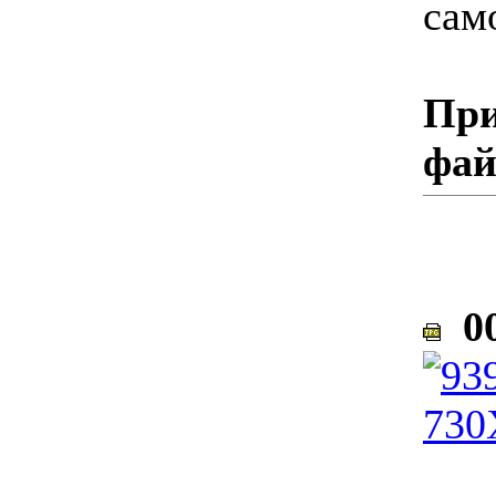
сам
При
фа
00