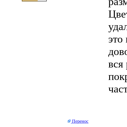
раз
Цве
уда
это
дов
вся
пок
час
Перенос