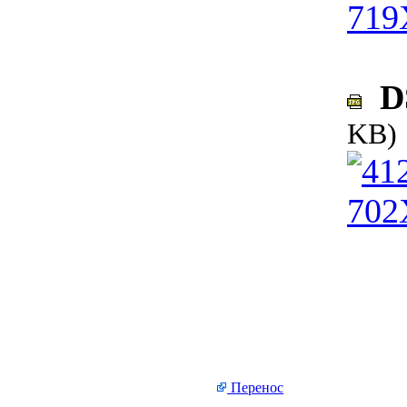
DS
KB)
Перенос