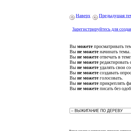
Наверх
Предыдущая те
Зарегистрируйтесь для созда
Вы
можете
просматривать те
Вы
не можете
начинать темы.
Вы
не можете
отвечать в теме
Вы
не можете
редактировать 
Вы
не можете
удалять свои с
Вы
не можете
создавать опро
Вы
не можете
голосовать.
Вы
не можете
прикреплять фа
Вы
не можете
писать без одо
Использование и копирование авторских материало