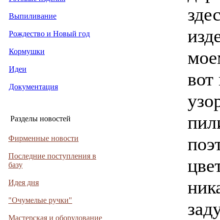
здес
Выпиливание
изд
Рождество и Новый год
Кормушки
мое
Идеи
вот
Документация
узо
пил
Разделы новостей
поэ
Фирменные новости
Последние поступления в
цве
базу
ник
Идея дня
"Очумелые ручки"
зад
Мастерская и оборудование