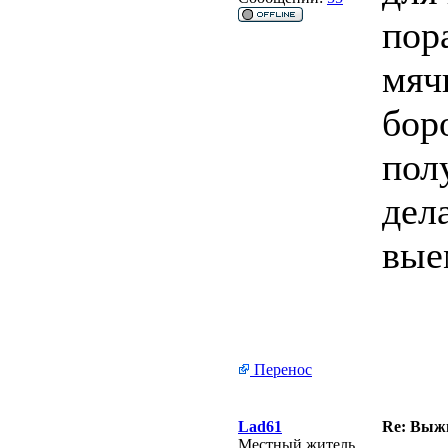
пор
мяч
бор
пол
дел
вые
Перенос
Lad61
Re: Выжи
Местный житель