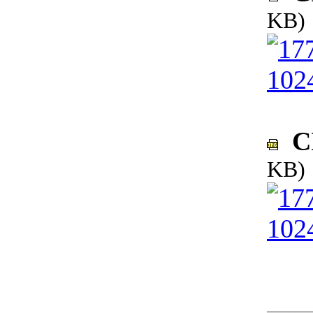
KB)
CI
KB)
________