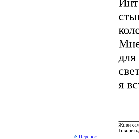
Инт
сты
кол
Мне
для
све
я вс
________
Живи сам
Говорить,
Перенос