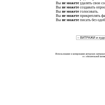
Вы
не можете
удалять свои с
Вы
не можете
создавать опро
Вы
не можете
голосовать.
Вы
не можете
прикреплять фа
Вы
не можете
писать без одо
Использование и копирование авторских материало
и с обязательной акти