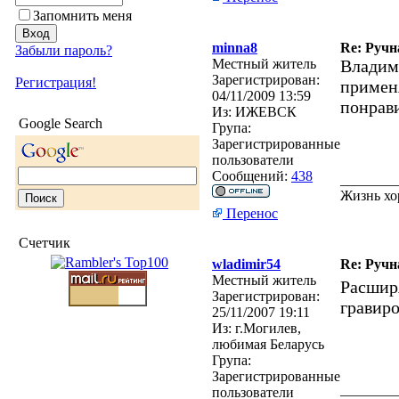
Запомнить меня
minna8
Re: Ручн
Забыли пароль?
Местный житель
Владим
Зарегистрирован:
Регистрация!
примен
04/11/2009 13:59
понрав
Из:
ИЖЕВСК
Google Search
Група:
Зарегистрированные
пользователи
Сообщений:
438
________
Жизнь хо
Перенос
Счетчик
wladimir54
Re: Ручн
Местный житель
Расширя
Зарегистрирован:
гравиро
25/11/2007 19:11
Из:
г.Могилев,
любимая Беларусь
Група:
Зарегистрированные
________
пользователи