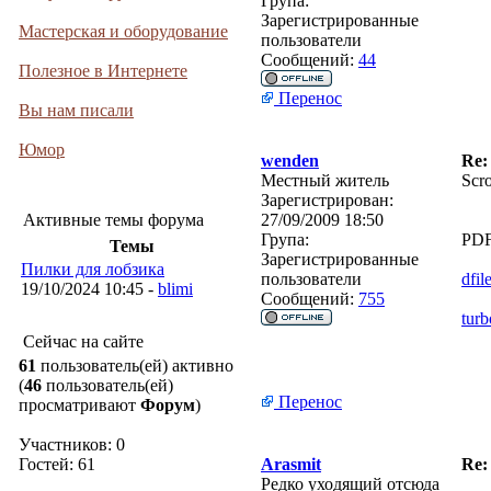
Група:
Зарегистрированные
Мастерская и оборудование
пользователи
Сообщений:
44
Полезное в Интернете
Перенос
Вы нам писали
Юмор
wenden
Re:
Местный житель
Scr
Зарегистрирован:
Активные темы форума
27/09/2009 18:50
Група:
PDF
Темы
Зарегистрированные
Пилки для лобзика
пользователи
dfil
19/10/2024 10:45 -
blimi
Сообщений:
755
turb
Сейчас на сайте
61
пользователь(ей) активно
(
46
пользователь(ей)
Перенос
просматривают
Форум
)
Участников: 0
Гостей: 61
Arasmit
Re:
Редко уходящий отсюда