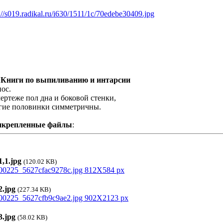
://s019.radikal.ru/i630/1511/1c/70edebe30409.jpg
 Книги по выпиливанию и интарсии
нос.
чертеже пол дна и боковой стенки,
гие половинки симметричны.
икрепленные файлы
:
,1.jpg
(120.02 KB)
.jpg
(227.34 KB)
.jpg
(58.02 KB)