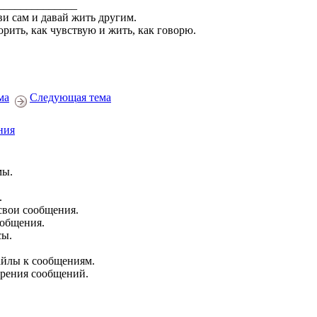
______________
и сам и давай жить другим.
орить, как чувствую и жить, как говорю.
ма
Следующая тема
ния
мы.
.
свои сообщения.
ообщения.
сы.
йлы к сообщениям.
брения сообщений.