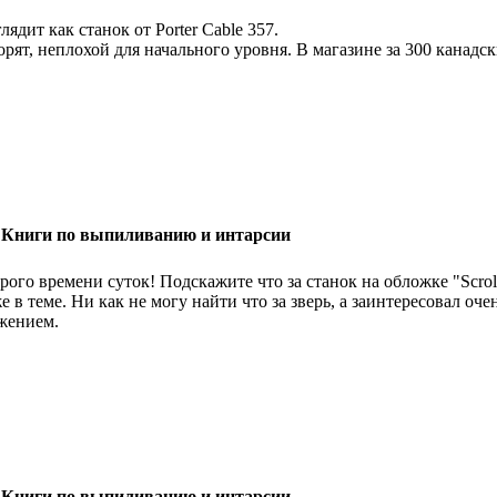
лядит как станок от Porter Cable 357.
орят, неплохой для начального уровня. В магазине за 300 канадск
 Книги по выпиливанию и интарсии
рого времени суток! Подскажите что за станок на обложке "Scro
е в теме. Ни как не могу найти что за зверь, а заинтересовал оче
жением.
 Книги по выпиливанию и интарсии