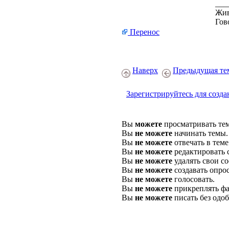
___
Жив
Гов
Перенос
Наверх
Предыдущая те
Зарегистрируйтесь для созда
Вы
можете
просматривать те
Вы
не можете
начинать темы.
Вы
не можете
отвечать в теме
Вы
не можете
редактировать 
Вы
не можете
удалять свои с
Вы
не можете
создавать опро
Вы
не можете
голосовать.
Вы
не можете
прикреплять фа
Вы
не можете
писать без одо