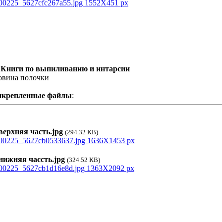
 Книги по выпиливанию и интарсии
овина полочки
икрепленные файлы
:
ерхняя часть.jpg
(294.32 KB)
ижняя чассть.jpg
(324.52 KB)