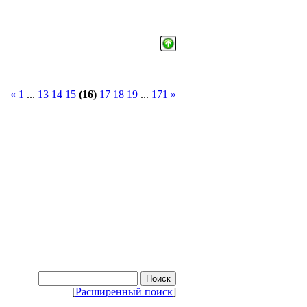
«
1
...
13
14
15
(16)
17
18
19
...
171
»
[
Расширенный поиск
]