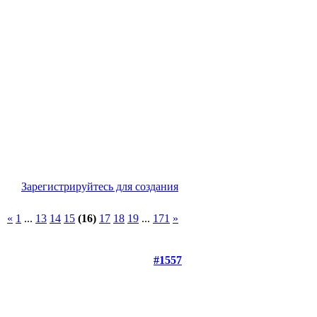
Зарегистрируйтесь для создания
«
1
...
13
14
15
(16)
17
18
19
...
171
»
#1557