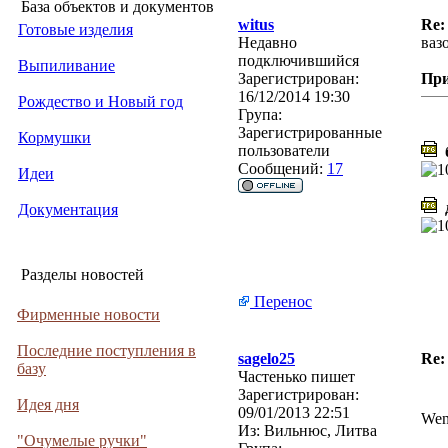
База объектов и документов
witus
Re:
Готовые изделия
Недавно
ваз
подключившийся
Выпиливание
Зарегистрирован:
Пр
16/12/2014 19:30
Рождество и Новый год
Група:
Зарегистрированные
Кормушки
пользователи
б
Сообщений:
17
Идеи
д
Документация
Разделы новостей
Перенос
Фирменные новости
Последние поступления в
sagelo25
Re:
базу
Частенько пишет
Зарегистрирован:
Идея дня
09/01/2013 22:51
Wen
Из:
Вильнюс, Литва
"Очумелые ручки"