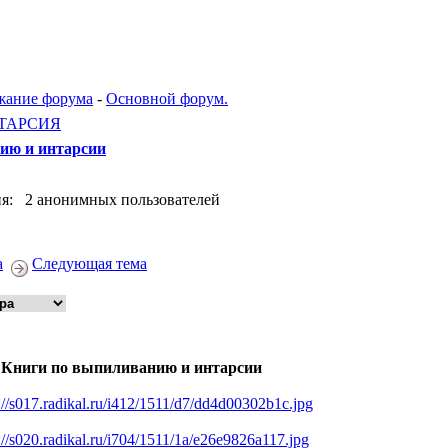
жание форума
-
Основной форум.
ТАРСИЯ
ию и интарсии
я: 2 анонимных пользователей
а
Следующая тема
 Книги по выпиливанию и интарсии
://s017.radikal.ru/i412/1511/d7/dd4d00302b1c.jpg
://s020.radikal.ru/i704/1511/1a/e26e9826a117.jpg