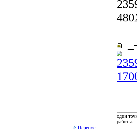
_-
________
один точн
работы.
Перенос