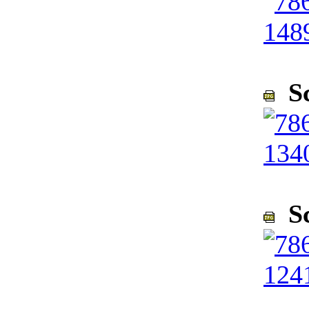
Sc
Sc