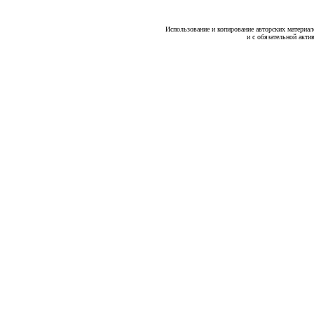
Использование и копирование авторских материало
и с обязательной акти