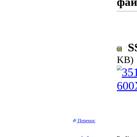
фа
SS
KB)
Перенос