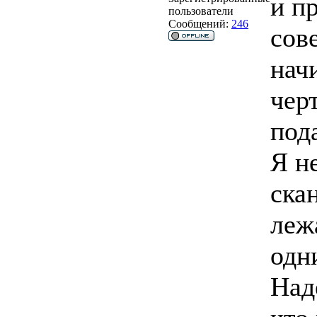
и п
пользователи
Сообщений:
246
сов
нач
чер
под
Я н
ска
лежа
одн
Над