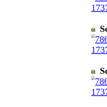
Sc
Sc