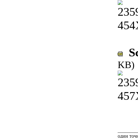
Sc
KB)
________
один точн