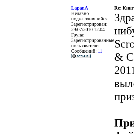
LapanA
Re: Кни
Недавно
Здр
подключившийся
Зарегистрирован:
ниб
29/07/2010 12:04
Група:
Scr
Зарегистрированные
пользователи
Сообщений:
11
& Cr
201
выл
при
При