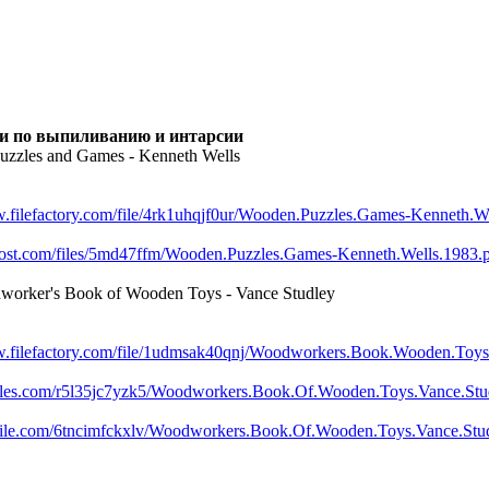
ги по выпиливанию и интарсии
zzles and Games - Kenneth Wells
w.filefactory.com/file/4rk1uhqjf0ur/Wooden.Puzzles.Games-Kenneth.W
lepost.com/files/5md47ffm/Wooden.Puzzles.Games-Kenneth.Wells.1983.p
orker's Book of Wooden Toys - Vance Studley
w.filefactory.com/file/1udmsak40qnj/Woodworkers.Book.Wooden.Toys
efiles.com/r5l35jc7yzk5/Woodworkers.Book.Of.Wooden.Toys.Vance.Stu
mfile.com/6tncimfckxlv/Woodworkers.Book.Of.Wooden.Toys.Vance.Stud