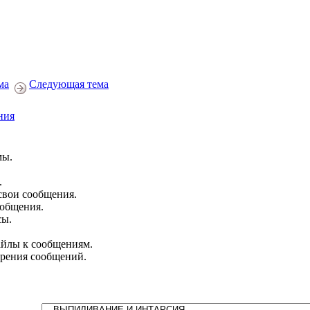
ма
Следующая тема
ния
мы.
.
свои сообщения.
ообщения.
сы.
йлы к сообщениям.
брения сообщений.