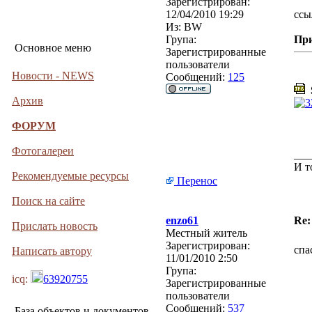
Зарегистрирован:
12/04/2010 19:29
ссы
Из:
BW
Група:
Пр
Основное меню
Зарегистрированные
пользователи
Новости - NEWS
Сообщений:
125
S
Архив
ФОРУМ
Фотогалереи
___
И т
Рекомендуемые ресурсы
Перенос
Поиск на сайте
enzo61
Re:
Прислать новость
Местный житель
Зарегистрирован:
спа
Написать автору
11/01/2010 2:50
Група:
icq:
63920755
Зарегистрированные
пользователи
Сообщений:
537
База объектов и документов