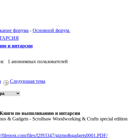
жание форума
-
Основной форум.
ТАРСИЯ
ию и интарсии
я: 1 анонимных пользователей
а
Следующая тема
 Книги по выпиливанию и интарсии
os & Gadgets - Scrollsaw Woodworking & Crafts special edition
://filepost.com/files/f2f93347/gizmo&gadgets0001.PDF/