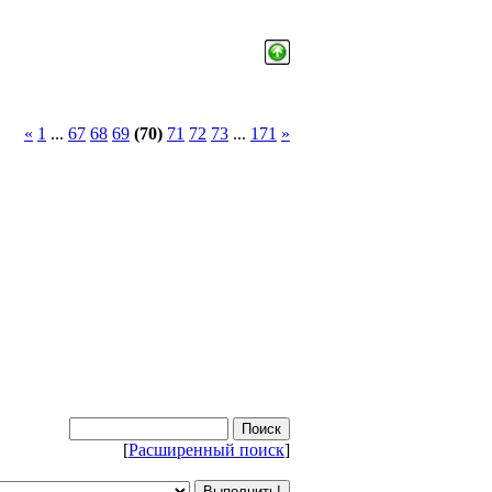
«
1
...
67
68
69
(70)
71
72
73
...
171
»
[
Расширенный поиск
]