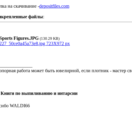
лка на скачивание -
depositfiles.com
икрепленные файлы
:
ports Figures.JPG
(130.29 KB)
______________
опорная работа может быть ювелирной, если плотник - мастер сво
 Книги по выпиливанию и интарсии
сибо WALDI66