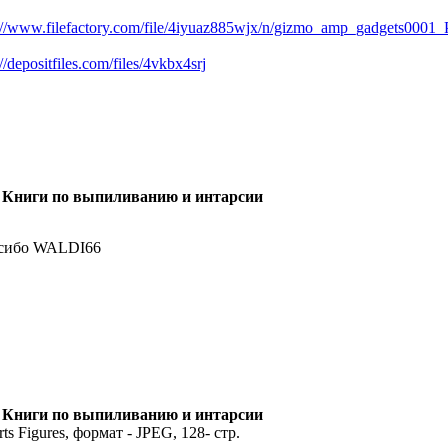
://www.filefactory.com/file/4iyuaz885wjx/n/gizmo_amp_gadgets0001
://depositfiles.com/files/4vkbx4srj
 Книги по выпиливанию и интарсии
сибо WALDI66
 Книги по выпиливанию и интарсии
rts Figures, формат - JPEG, 128- стр.