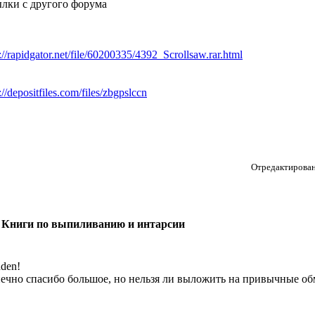
лки с другого форума
://rapidgator.net/file/60200335/4392_Scrollsaw.rar.html
://depositfiles.com/files/zbgpslccn
Отредактирован
 Книги по выпиливанию и интарсии
den!
ечно спасибо большое, но нельзя ли выложить на привычные о