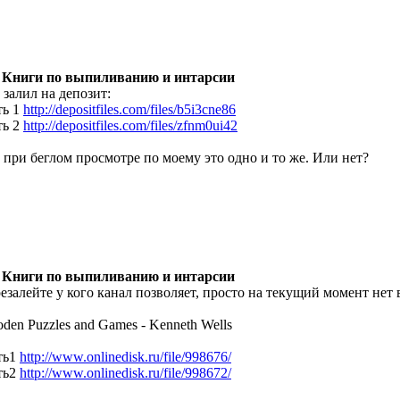
 Книги по выпиливанию и интарсии
 залил на депозит:
ть 1
http://depositfiles.com/files/b5i3cne86
ть 2
http://depositfiles.com/files/zfnm0ui42
 при беглом просмотре по моему это одно и то же. Или нет?
 Книги по выпиливанию и интарсии
езалейте у кого канал позволяет, просто на текущий момент нет
den Puzzles and Games - Kenneth Wells
ть1
http://www.onlinedisk.ru/file/998676/
ть2
http://www.onlinedisk.ru/file/998672/