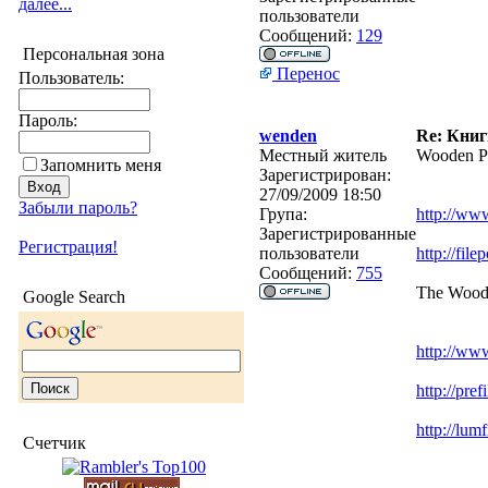
далее...
пользователи
Сообщений:
129
Персональная зона
Перенос
Пользователь:
Пароль:
wenden
Re: Кни
Местный житель
Wooden Pu
Запомнить меня
Зарегистрирован:
27/09/2009 18:50
Забыли пароль?
Група:
http://ww
Зарегистрированные
Регистрация!
пользователи
http://fi
Сообщений:
755
The Woodw
Google Search
http://ww
http://pr
http://lu
Счетчик