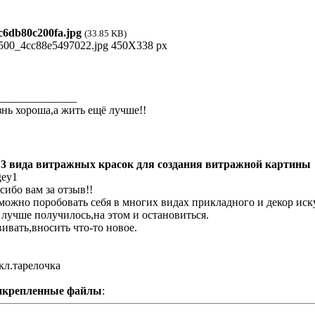
6db80c200fa.jpg
(33.85 KB)
______________
нь хороша,а жить ещё лучше!!
 3 вида витражных красок для создания витражной картины
gey1
сибо вам за отзыв!!
можно поробовать себя в многих видах прикладного и декор иск
 лучше получилось,на этом и остановиться.
вивать,вносить что-то новое.
кл.тарелочка
икрепленные файлы
: