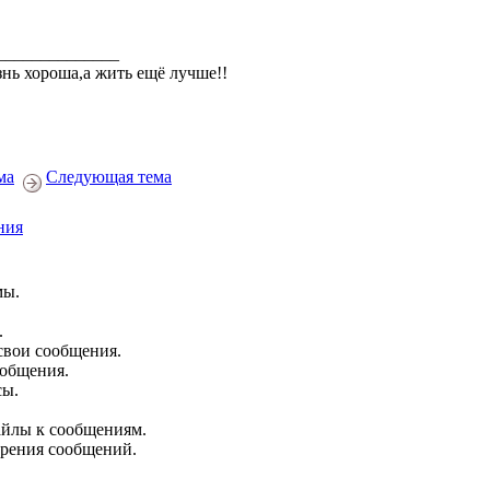
______________
нь хороша,а жить ещё лучше!!
ма
Следующая тема
ния
мы.
.
свои сообщения.
ообщения.
сы.
йлы к сообщениям.
брения сообщений.