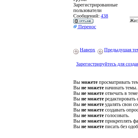
Зарегистрированные
пользователи
___
Сообщений:
438
Жиз
Перенос
Наверх
Предыдущая те
Зарегистрируйтесь для созда
Вы
можете
просматривать те
Вы
не можете
начинать темы.
Вы
не можете
отвечать в теме
Вы
не можете
редактировать 
Вы
не можете
удалять свои с
Вы
не можете
создавать опро
Вы
не можете
голосовать.
Вы
не можете
прикреплять фа
Вы
не можете
писать без одо