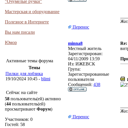
"Очумелые ручки"
Мастерская и оборудование
___
Жиз
Полезное в Интернете
Перенос
Вы нам писали
Юмор
minna8
Re:
Местный житель
вит
Зарегистрирован:
04/11/2009 13:59
Пр
Активные темы форума
Из:
ИЖЕВСК
Темы
Група:
Пилки для лобзика
Зарегистрированные
19/10/2024 10:45 -
blimi
пользователи
8
Сообщений:
438
Сейчас на сайте
58
пользователь(ей) активно
(
44
пользователь(ей)
___
просматривают
Форум
)
Жиз
Перенос
Участников: 0
Гостей: 58