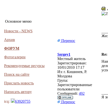
4
Основное меню
Новости - NEWS
___
Жиз
Архив
Перенос
ФОРУМ
Sergey1
Re:
Фотогалереи
Местный житель
Наи
Зарегистрирован:
Рекомендуемые ресурсы
дел
10/01/2010 17:17
усп
Из:
г. Кишинев, Р.
Поиск на сайте
Молдова
Група:
Прислать новость
Зарегистрированные
пользователи
Написать автору
___
Сообщений:
492
Я з
icq:
63920755
Перенос