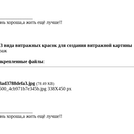
______________
нь хороша,а жить ещё лучше!!
 3 вида витражных красок для создания витражной картины
раж
икрепленные файлы
:
ad3788defa3.jpg
(78.49 KB)
______________
нь хороша,а жить ещё лучше!!