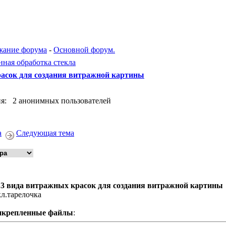
жание форума
-
Основной форум.
ая обработка стекла
расок для создания витражной картины
я: 2 анонимных пользователей
а
Следующая тема
 3 вида витражных красок для создания витражной картины
кл.тарелочка
икрепленные файлы
: