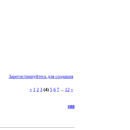
Зарегистрируйтесь для создания
«
1
2
3
(4)
5
6
7
...
12
»
#88