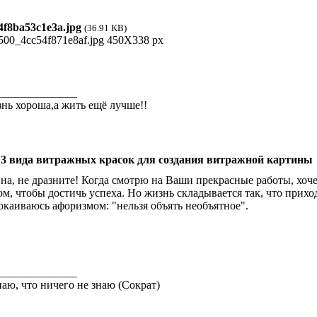
f8ba53c1e3a.jpg
(36.91 KB)
______________
нь хороша,а жить ещё лучше!!
 3 вида витражных красок для создания витражной картины
на, не дразните! Когда смотрю на Ваши прекрасные работы, хоче
ом, чтобы достичь успеха. Но жизнь складывается так, что прих
окаиваюсь афоризмом: "нельзя объять необъятное".
______________
наю, что ничего не знаю (Сократ)