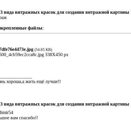
 3 вида витражных красок для создания витражной картины
раж
икрепленные файлы
:
dfe76e4473e.jpg
(54.85 KB)
______________
нь хороша,а жить ещё лучше!!
 3 вида витражных красок для создания витражной картины
dimir54
ьшое вам спасибо!!