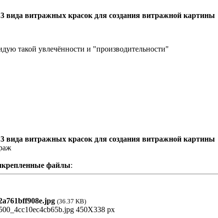
 3 вида витражных красок для создания витражной картины
идую такой увлечённости и "производительности"
 3 вида витражных красок для создания витражной картины
раж
икрепленные файлы
:
a761bff908e.jpg
(36.37 KB)