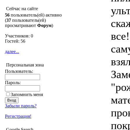
уль
Сейчас на сайте
56
пользователь(ей) активно
ска
(
37
пользователь(ей)
просматривают
Форум
)
все!
Участников: 0
Гостей: 56
сам
далее...
взя
Персональная зона
Зам
Пользователь:
Пароль:
"ро
Запомнить меня
мат
Забыли пароль?
про
Регистрация!
пок
Google Search