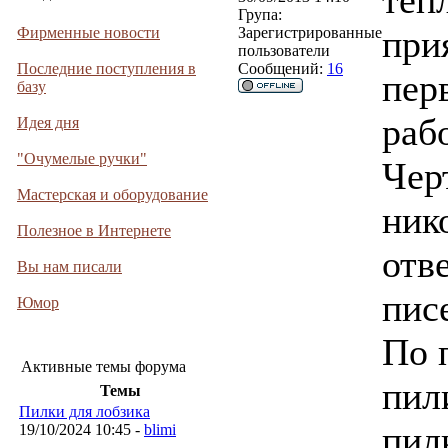
теп
Група:
при
Фирменные новости
Зарегистрированные
пользователи
Последние поступления в
Сообщений:
16
пер
базу
рабо
Идея дня
"Очумелые ручки"
Чер
Мастерская и оборудование
ник
Полезное в Интернете
отв
Вы нам писали
пис
Юмор
По 
Активные темы форума
пил
Темы
Пилки для лобзика
пил
19/10/2024 10:45 -
blimi