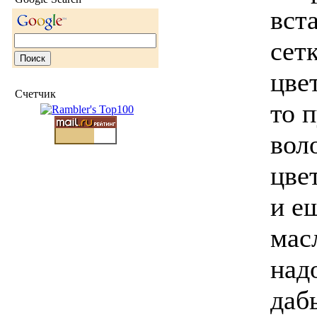
вст
сет
цве
Счетчик
то 
вол
цвет
и е
мас
над
даб