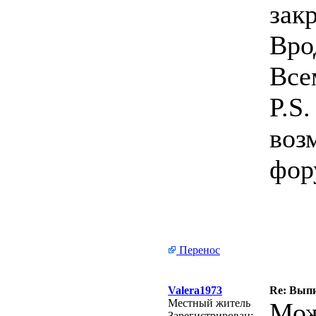
зак
Врод
Все
P.S
воз
фор
Перенос
Valera1973
Re: Выпи
Местный житель
Мож
Зарегистрирован: