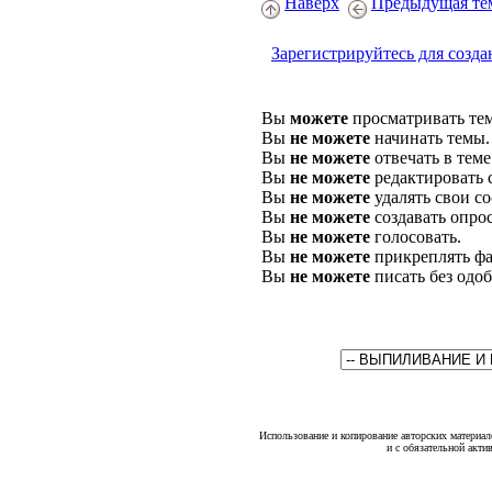
Наверх
Предыдущая те
Зарегистрируйтесь для созда
Вы
можете
просматривать те
Вы
не можете
начинать темы.
Вы
не можете
отвечать в теме
Вы
не можете
редактировать 
Вы
не можете
удалять свои с
Вы
не можете
создавать опро
Вы
не можете
голосовать.
Вы
не можете
прикреплять фа
Вы
не можете
писать без одо
Использование и копирование авторских материало
и с обязательной акти