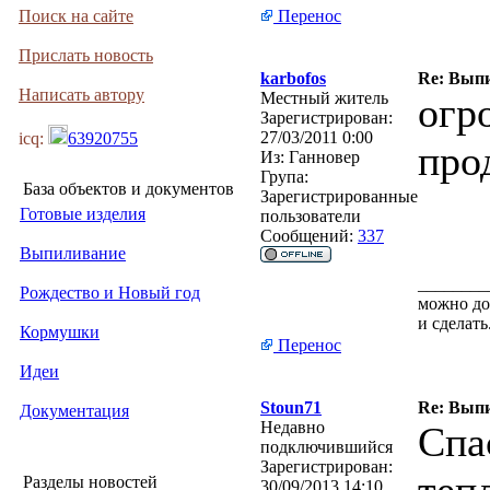
Поиск на сайте
Перенос
Прислать новость
karbofos
Re: Выпи
Написать автору
Местный житель
огр
Зарегистрирован:
27/03/2011 0:00
icq:
63920755
про
Из:
Ганновер
Група:
База объектов и документов
Зарегистрированные
Готовые изделия
пользователи
Сообщений:
337
Выпиливание
________
Рождество и Новый год
можно дол
и сделать
Кормушки
Перенос
Идеи
Stoun71
Re: Выпи
Документация
Недавно
Спа
подключившийся
Зарегистрирован:
Разделы новостей
30/09/2013 14:10