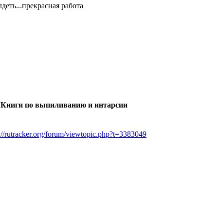
лдеть...прекрасная работа
 Книги по выпиливанию и интарсии
://rutracker.org/forum/viewtopic.php?t=3383049