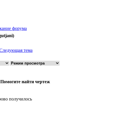
жание форума
utjani)
Следующая тема
 Помогите найти чертеж
рово получилось