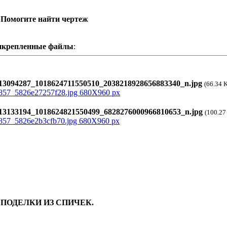
 Помогите найти чертеж
икрепленные файлы
:
3094287_1018624711550510_2038218928656883340_n.jpg
(66.34 
3133194_1018624821550499_6828276000966810653_n.jpg
(100.27
: ПОДЕЛКИ ИЗ СПИЧЕК.