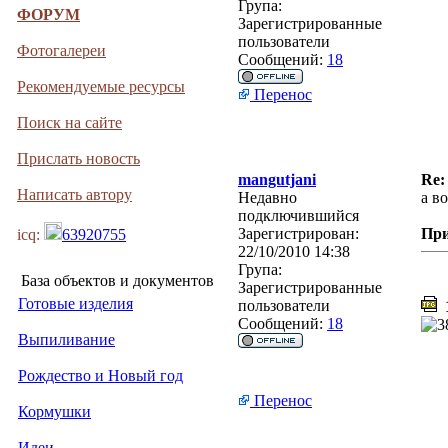
Група:
ФОРУМ
Зарегистрированные
пользователи
Фотогалереи
Сообщений:
18
Рекомендуемые ресурсы
Перенос
Поиск на сайте
Прислать новость
mangutjani
Re:
Написать автору
Недавно
а в
подключившийся
Зарегистрирован:
Пр
icq:
63920755
22/10/2010 14:38
Група:
База объектов и документов
Зарегистрированные
Готовые изделия
пользователи
1
Сообщений:
18
Выпиливание
Рождество и Новый год
Перенос
Кормушки
Идеи