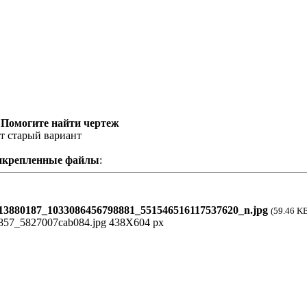
 Помогите найти чертеж
от старый вариант
икрепленные файлы
:
3880187_1033086456798881_551546516117537620_n.jpg
(59.46 K