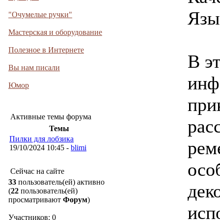
Язы
"Очумелые ручки"
Мастерская и оборудование
Полезное в Интернете
В э
Вы нам писали
инф
Юмор
при
Активные темы форума
рас
Темы
Пилки для лобзика
рем
19/10/2024 10:45 -
blimi
осо
Сейчас на сайте
33
пользователь(ей) активно
дек
(
22
пользователь(ей)
просматривают
Форум
)
исп
Участников: 0