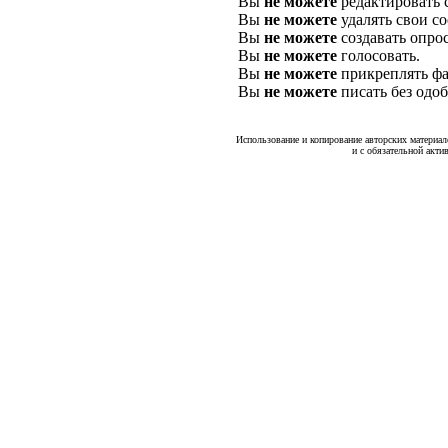
Вы
не можете
редактировать 
Вы
не можете
удалять свои с
Вы
не можете
создавать опро
Вы
не можете
голосовать.
Вы
не можете
прикреплять фа
Вы
не можете
писать без одо
Использование и копирование авторских материало
и с обязательной акти