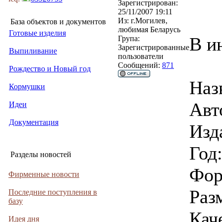
Зарегистрирован:
25/11/2007 19:11
Из:
г.Могилев,
База объектов и документов
любимая Беларусь
Готовые изделия
В и
Група:
Зарегистрированные
Выпиливание
пользователи
Сообщений:
871
Рождество и Новый год
Наз
Кормушки
Авт
Идеи
Документация
Изд
Год
Разделы новостей
Фор
Фирменные новости
Раз
Последние поступления в
базу
Кач
Идея дня