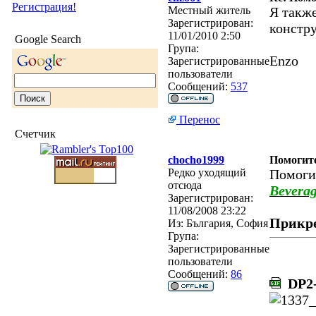
Регистрация!
Местный житель
Я также
Зарегистрирован:
констру
11/01/2010 2:50
Google Search
Група:
Enzo
Зарегистрированные
пользователи
Сообщений:
537
Перенос
Счетчик
chocho1999
Помогите
Редко уходящий
Помоги
отсюда
Beverag
Зарегистрирован:
11/08/2008 23:22
Прикр
Из:
България, София
Група:
Зарегистрированные
пользователи
Сообщений:
86
DP2-