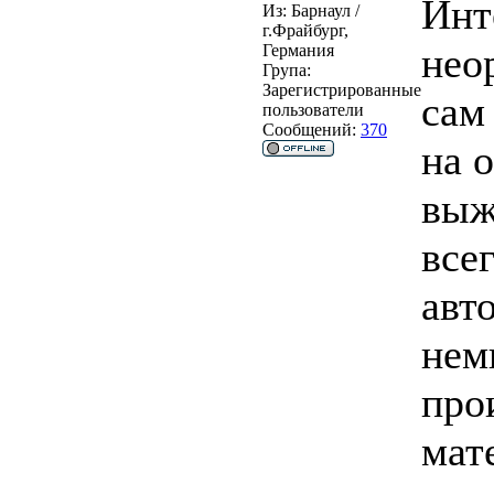
Инт
Из:
Барнаул /
г.Фрайбург,
нео
Германия
Група:
Зарегистрированные
сам
пользователи
Сообщений:
370
на 
выж
все
авт
нем
про
мате