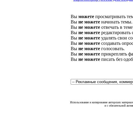
Вы
можете
просматривать те
Вы
не можете
начинать темы.
Вы
не можете
отвечать в теме
Вы
не можете
редактировать 
Вы
не можете
удалять свои с
Вы
не можете
создавать опро
Вы
не можете
голосовать.
Вы
не можете
прикреплять фа
Вы
не можете
писать без одо
Использование и копирование авторских материало
и с обязательной акти