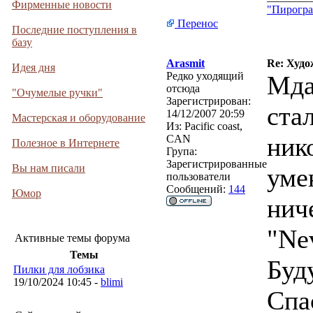
Фирменные новости
"Пирогра
Перенос
Последние поступления в
базу
Arasmit
Re: Худо
Идея дня
Редко уходящий
Мда
отсюда
"Очумелые ручки"
Зарегистрирован:
ста
14/12/2007 20:59
Мастерская и оборудование
Из:
Pacific coast,
ник
CAN
Полезное в Интернете
Група:
Зарегистрированные
Вы нам писали
уме
пользователи
Сообщений:
144
Юмор
нич
"Nev
Активные темы форума
Темы
Буд
Пилки для лобзика
19/10/2024 10:45 -
blimi
Спа