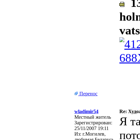
13
hol
vat
Перенос
wladimir54
Re: Худо
Местный житель
Я т
Зарегистрирован:
25/11/2007 19:11
пот
Из:
г.Могилев,
любимая Беларусь