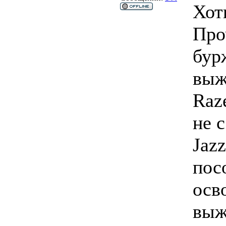
Хот
Про
бур
выж
Raz
не с
Jazz
пос
осв
выж