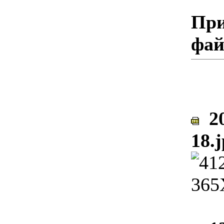
При
фа
20
18.