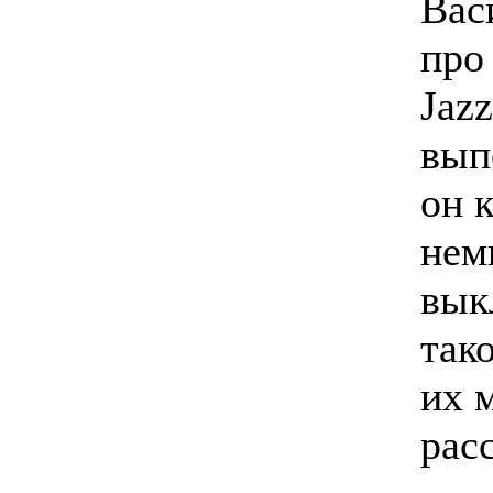
Вас
про
Jaz
вып
он к
нем
вык
так
их 
рас