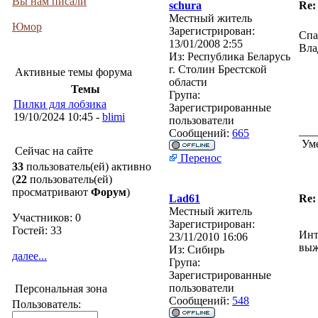
Вы нам писали
schura
Re:
Местный житель
Юмор
Зарегистрирован:
Спа
13/01/2008 2:55
Вла
Из:
Республика Беларусь
г. Столин Брестской
Активные темы форума
области
Темы
Група:
Пилки для лобзика
Зарегистрированные
19/10/2024 10:45 -
blimi
пользователи
___
Сообщений:
665
Уме
Сейчас на сайте
Перенос
33
пользователь(ей) активно
(
22
пользователь(ей)
просматривают
Форум
)
Lad61
Re:
Местный житель
Участников: 0
Зарегистрирован:
Гостей: 33
Инт
23/11/2010 16:06
выж
Из:
Сибирь
далее...
Група:
Зарегистрированные
пользователи
Персональная зона
Сообщений:
548
Пользователь: