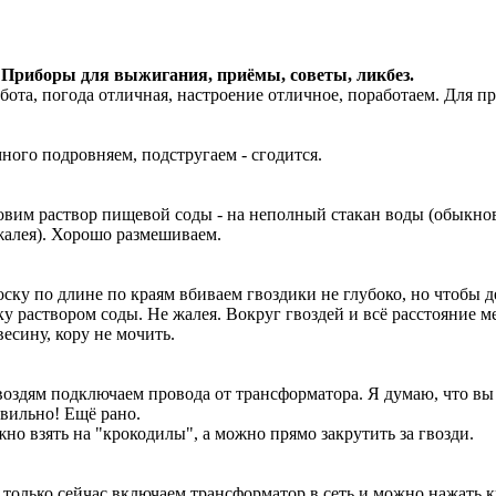
 Приборы для выжигания, приёмы, советы, ликбез.
бота, погода отличная, настроение отличное, поработаем. Для пр
ного подровняем, подстругаем - сгодится.
овим раствор пищевой соды - на неполный стакан воды (обыкнов
жалея). Хорошо размешиваем.
оску по длине по краям вбиваем гвоздики не глубоко, но чтобы 
ку раствором соды. Не жалея. Вокруг гвоздей и всё расстояние 
весину, кору не мочить.
воздям подключаем провода от трансформатора. Я думаю, что вы 
вильно! Ещё рано.
но взять на "крокодилы", а можно прямо закрутить за гвозди.
 только сейчас включаем трансформатор в сеть и можно нажать 