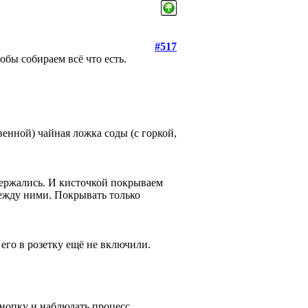
#517
обы собираем всё что есть.
енной) чайная ложка соды (с горкой,
держались. И кисточкой покрываем
между ними. Покрывать только
его в розетку ещё не включили.
кнопку и наблюдать процесс