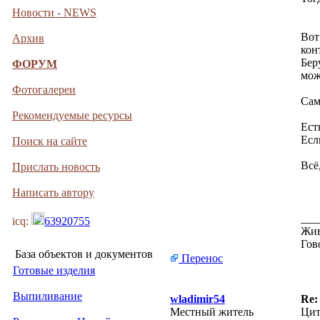
Новости - NEWS
Вот
Архив
кон
Бер
ФОРУМ
мож
Фотогалереи
Сам
Рекомендуемые ресурсы
Ест
Есл
Поиск на сайте
Всё
Прислать новость
Написать автору
___
icq:
63920755
Жив
Гов
База объектов и документов
Перенос
Готовые изделия
Выпиливание
wladimir54
Re:
Местный житель
Цит