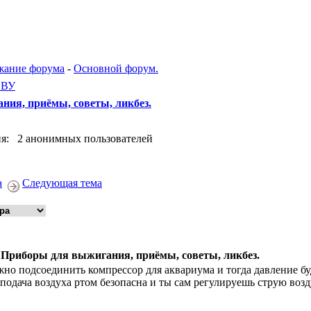
жание форума
-
Основной форум.
ЕВУ
ия, приёмы, советы, ликбез.
я: 2 анонимных пользователей
а
Следующая тема
 Приборы для выжигания, приёмы, советы, ликбез.
но подсоединить компрессор для аквариума и тогда давление бу
 подача воздуха ртом безопасна и ты сам регулируешь струю возд