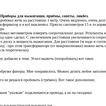
 Приборы для выжигания, приёмы, советы, ликбез.
робовал жечь на расстоянии 1 метр. Очень медленно, очень долго
нсформатор и я всё выключил. Пржгло сантиметров 15 и то коряв
ра.
бовал мегомметром измерять сопротивление доски. Результаты м
од один сделал. С увеличением расстояния увеличивается сопро
ез доску и мощность выжигания. Для расстояния 1м надо и соотве
од - при этом трансформаторе (от микроволновки) можно жечь н
 см теоретически).
зу добавлю к теме. Успел выжечь (попробовать) вот такое
обрезке фанеры. Мне понравилось. Можно делать любое заполне
го не решался пробовать (стрёмно). Вот такое дополнение.
аким "указкам" подключаются провода, а не на гвоздики.
да вся конструкция выглядит так.