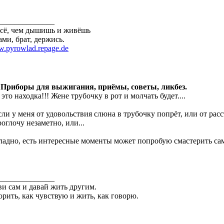
______________
всё, чем дышишь и живёшь
ами, брат, держись.
.pyrowlad.repage.de
 Приборы для выжигания, приёмы, советы, ликбез.
 это находка!!! Жене трубочку в рот и молчать будет....
сли у меня от удовольствия слюна в трубочку попрёт, или от ра
роглочу незаметно, или...
ладно, есть интересные моменты может попробую смастерить сам,
______________
и сам и давай жить другим.
орить, как чувствую и жить, как говорю.