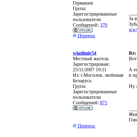
Германия
Група:
___
Зарегистрированные
За 
пользователи
Зуб
Сообщений:
370
www
Перенос
wladimir54
Re:
Местный житель
Вот
Зарегистрирован:
25/11/2007 19:11
А е
Из:
г.Могилев, любимая
и п
Беларусь
Група:
Ну 
Зарегистрированные
пользователи
Сообщений:
871
___
Жив
Гов
Перенос