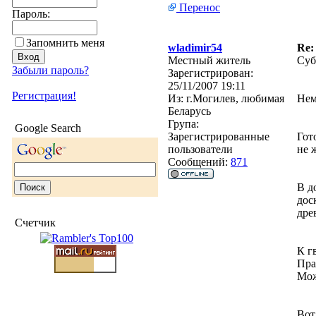
Перенос
Пароль:
Запомнить меня
wladimir54
Re:
Местный житель
Суб
Забыли пароль?
Зарегистрирован:
25/11/2007 19:11
Регистрация!
Из:
г.Могилев, любимая
Нем
Беларусь
Група:
Google Search
Зарегистрированные
Гот
пользователи
не 
Сообщений:
871
В д
дос
дре
Счетчик
К г
Пра
Мож
Вот