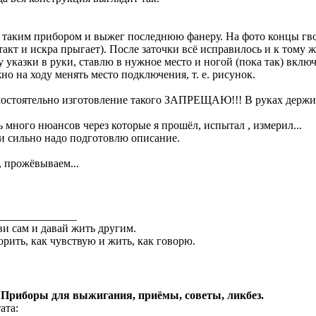
 таким прибором и выжег последнюю фанеру. На фото концы гво
такт и искра прыгает). После заточки всё исправилось и к тому же
у указки в руки, ставлю в нужное место и ногой (пока так) вкл
но на ходу менять место подключения, т. е. рисунок.
остоятельно изготовление такого ЗАПРЕЩАЮ!!! В руках держите 
ь много нюансов через которые я прошёл, испытал , измерил...
и сильно надо подготовлю описание.
, прожёвываем...
______________
и сам и давай жить другим.
орить, как чувствую и жить, как говорю.
 Приборы для выжигания, приёмы, советы, ликбез.
ата: