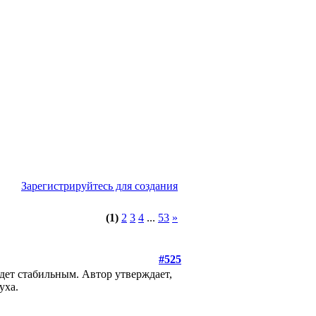
Зарегистрируйтесь для создания
(1)
2
3
4
...
53
»
#525
дет стабильным. Автор утверждает,
уха.