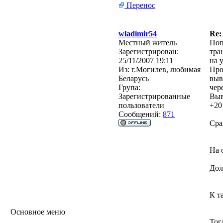
Перенос
wladimir54
Re:
Местный житель
Поп
Зарегистрирован:
тра
25/11/2007 19:11
на у
Из:
г.Могилев, любимая
Про
Беларусь
выв
Група:
чер
Зарегистрированные
Выв
пользователи
+20
Сообщений:
871
Сра
На 
Дол
К т
Основное меню
Тог