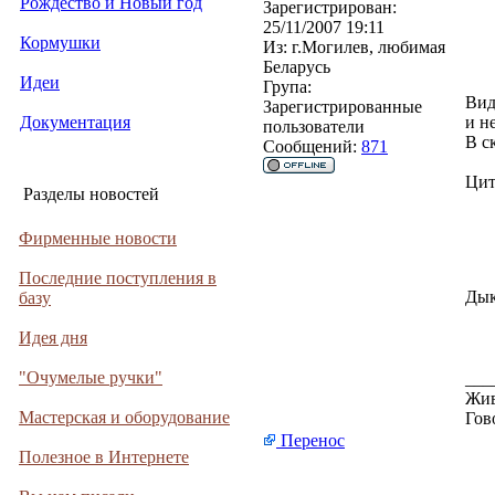
Рождество и Новый год
Зарегистрирован:
25/11/2007 19:11
Кормушки
Из:
г.Могилев, любимая
Беларусь
Идеи
Група:
Вид
Зарегистрированные
Документация
и н
пользователи
В с
Сообщений:
871
Цит
Разделы новостей
Фирменные новости
Последние поступления в
Дык
базу
Идея дня
"Очумелые ручки"
___
Жив
Мастерская и оборудование
Гов
Перенос
Полезное в Интернете