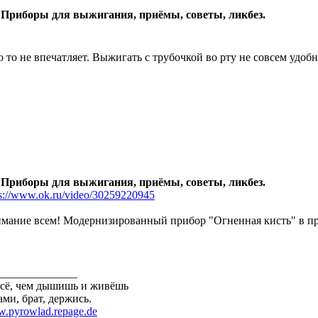
 Приборы для выжигания, приёмы, советы, ликбез.
о то не впечатляет. Выжигать с трубочкой во рту не совсем удобн
 Приборы для выжигания, приёмы, советы, ликбез.
ps://www.ok.ru/video/30259220945
мание всем! Модернизированный прибор "Огненная кисть" в пр
______________
всё, чем дышишь и живёшь
ами, брат, держись.
.pyrowlad.repage.de