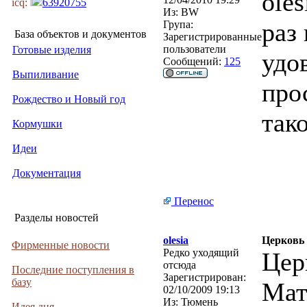
ole
icq:
63920755
Из:
BW
раз
Група:
База объектов и документов
Зарегистрированные
пользователи
Готовые изделия
удо
Сообщений:
125
Выпиливание
про
Рождество и Новый год
так
Кормушки
Идеи
Документация
Перенос
Разделы новостей
olesia
Церковь
Фирменные новости
Редко уходящий
Цер
отсюда
Последние поступления в
Зарегистрирован:
базу
Мат
02/10/2009 19:13
Из:
Тюмень
Идея дня