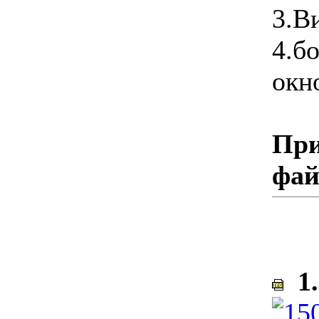
3.В
4.б
окн
При
фа
1.